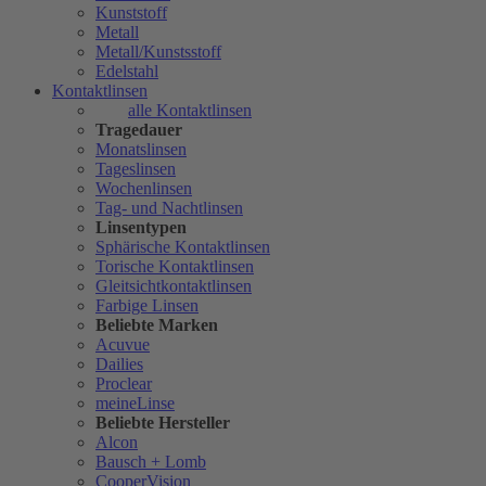
Kunststoff
Metall
Metall/Kunstsstoff
Edelstahl
Kontaktlinsen
alle Kontaktlinsen
Tragedauer
Monatslinsen
Tageslinsen
Wochenlinsen
Tag- und Nachtlinsen
Linsentypen
Sphärische Kontaktlinsen
Torische Kontaktlinsen
Gleitsichtkontaktlinsen
Farbige Linsen
Beliebte Marken
Acuvue
Dailies
Proclear
meineLinse
Beliebte Hersteller
Alcon
Bausch + Lomb
CooperVision