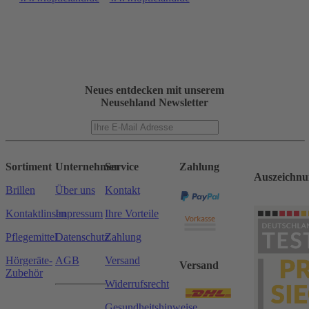
Neues entdecken mit unserem
Neusehland Newsletter
Sortiment
Unternehmen
Service
Zahlung
Auszeichnu
Brillen
Über uns
Kontakt
Kontaktlinsen
Impressum
Ihre Vorteile
Pflegemittel
Datenschutz
Zahlung
Hörgeräte-
AGB
Versand
Versand
Zubehör
Widerrufsrecht
Gesundheitshinweise