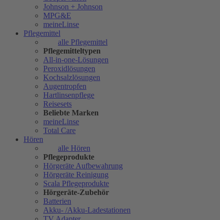
Johnson + Johnson
MPG&E
meineLinse
Pflegemittel
alle Pflegemittel
Pflegemitteltypen
All-in-one-Lösungen
Peroxidlösungen
Kochsalzlösungen
Augentropfen
Hartlinsenpflege
Reisesets
Beliebte Marken
meineLinse
Total Care
Hören
alle Hören
Pflegeprodukte
Hörgeräte Aufbewahrung
Hörgeräte Reinigung
Scala Pflegeprodukte
Hörgeräte-Zubehör
Batterien
Akku- /Akku-Ladestationen
TV Adapter