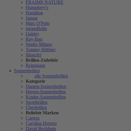
FRAIMS NATURE
Humphrey's
Hamilton
Jaguar
Marc O'Polo
meineBrille
Oakley
Ray-Ban
Studio Milano
Tommy Hilfiger
Moncler
Brillen-Zubehör
Reinigung
Sonnenbrillen
alle Sonnenbrillen
Kategorie
Damen-Sonnenbrillen
Herren-Sonnenbrillen
Kinder-Sonnenbrillen
Sportbrillen
Überbrillen
Beliebte Marken
Carrera
Carolina Herrera
David Beckham