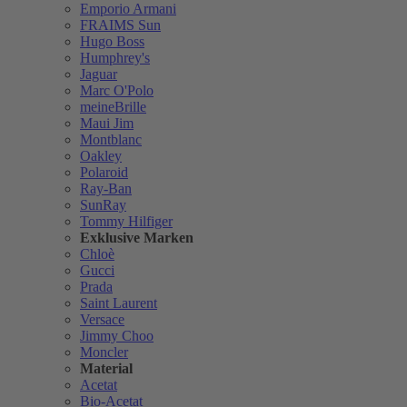
Emporio Armani
FRAIMS Sun
Hugo Boss
Humphrey's
Jaguar
Marc O'Polo
meineBrille
Maui Jim
Montblanc
Oakley
Polaroid
Ray-Ban
SunRay
Tommy Hilfiger
Exklusive Marken
Chloè
Gucci
Prada
Saint Laurent
Versace
Jimmy Choo
Moncler
Material
Acetat
Bio-Acetat