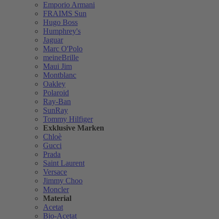
Emporio Armani
FRAIMS Sun
Hugo Boss
Humphrey's
Jaguar
Marc O'Polo
meineBrille
Maui Jim
Montblanc
Oakley
Polaroid
Ray-Ban
SunRay
Tommy Hilfiger
Exklusive Marken
Chloè
Gucci
Prada
Saint Laurent
Versace
Jimmy Choo
Moncler
Material
Acetat
Bio-Acetat