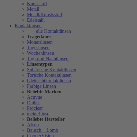
Kunststoff
Metall
Metall/Kunstsstoff
Edelstahl
Kontaktlinsen
alle Kontaktlinsen
Tragedauer
Monatslinsen
Tageslinsen
Wochenlinsen
Tag- und Nachtlinsen
Linsentypen
Sphärische Kontaktlinsen
Torische Kontaktlinsen
Gleitsichtkontaktlinsen
Farbige Linsen
Beliebte Marken
Acuvue
Dailies
Proclear
meineLinse
Beliebte Hersteller
Alcon
Bausch + Lomb
CooperVision