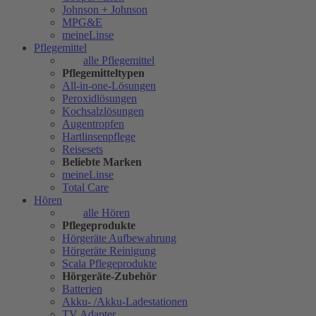
Johnson + Johnson
MPG&E
meineLinse
Pflegemittel
alle Pflegemittel
Pflegemitteltypen
All-in-one-Lösungen
Peroxidlösungen
Kochsalzlösungen
Augentropfen
Hartlinsenpflege
Reisesets
Beliebte Marken
meineLinse
Total Care
Hören
alle Hören
Pflegeprodukte
Hörgeräte Aufbewahrung
Hörgeräte Reinigung
Scala Pflegeprodukte
Hörgeräte-Zubehör
Batterien
Akku- /Akku-Ladestationen
TV Adapter