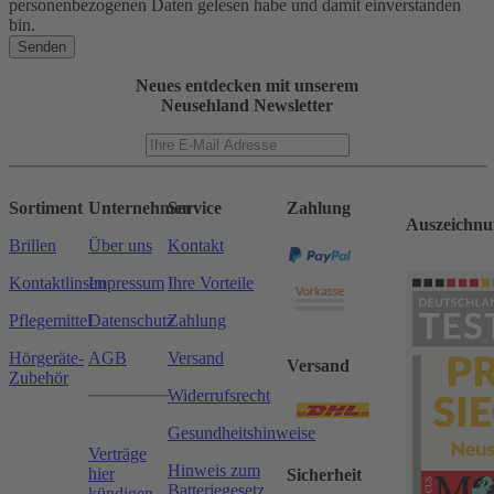
personenbezogenen Daten gelesen habe und damit einverstanden
bin.
Senden
Neues entdecken mit unserem
Neusehland Newsletter
Sortiment
Unternehmen
Service
Zahlung
Auszeichnu
Brillen
Über uns
Kontakt
Kontaktlinsen
Impressum
Ihre Vorteile
Pflegemittel
Datenschutz
Zahlung
Hörgeräte-
AGB
Versand
Versand
Zubehör
Widerrufsrecht
Gesundheitshinweise
Verträge
Hinweis zum
hier
Sicherheit
Batteriegesetz
kündigen