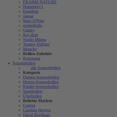
FRAIMS NATURE
Humphrey's
Hamilton
Jaguar
Marc O'Polo
meineBrille
Oakley
Ray-Ban
Studio Milano
Tommy Hilfiger
Moncler
Brillen-Zubehör
Reinigung
Sonnenbrillen
alle Sonnenbrillen
Kategorie
Damen-Sonnenbrillen
Herren-Sonnenbrillen
Kinder-Sonnenbrillen
Sportbrillen
Überbrillen
Beliebte Marken
Carrera
Carolina Herrera
David Beckham