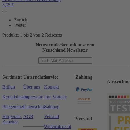
5,95
€
Zurück
Weiter
Produkte 1 bis 2 von 2 Reisesets
Neues entdecken mit unserem
Neusehland Newsletter
Sortiment
Unternehmen
Service
Zahlung
Auszeichnu
Brillen
Über uns
Kontakt
Kontaktlinsen
Impressum
Ihre Vorteile
Pflegemittel
Datenschutz
Zahlung
Hörgeräte-
AGB
Versand
Versand
Zubehör
Widerrufsrecht