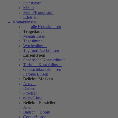
Kunststoff
Metall
Metall/Kunstsstoff
Edelstahl
Kontaktlinsen
alle Kontaktlinsen
Tragedauer
Monatslinsen
Tageslinsen
Wochenlinsen
Tag- und Nachtlinsen
Linsentypen
Sphärische Kontaktlinsen
Torische Kontaktlinsen
Gleitsichtkontaktlinsen
Farbige Linsen
Beliebte Marken
Acuvue
Dailies
Proclear
meineLinse
Beliebte Hersteller
Alcon
Bausch + Lomb
CooperVision