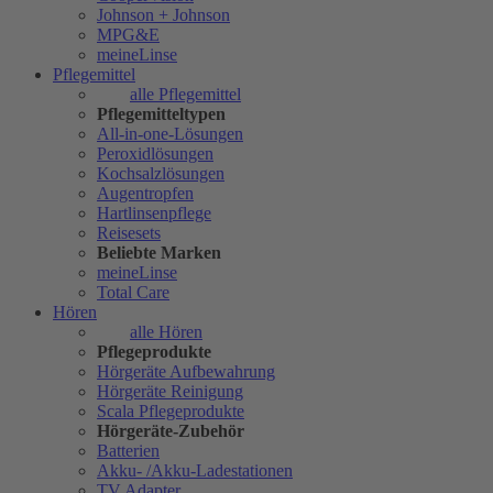
Johnson + Johnson
MPG&E
meineLinse
Pflegemittel
alle Pflegemittel
Pflegemitteltypen
All-in-one-Lösungen
Peroxidlösungen
Kochsalzlösungen
Augentropfen
Hartlinsenpflege
Reisesets
Beliebte Marken
meineLinse
Total Care
Hören
alle Hören
Pflegeprodukte
Hörgeräte Aufbewahrung
Hörgeräte Reinigung
Scala Pflegeprodukte
Hörgeräte-Zubehör
Batterien
Akku- /Akku-Ladestationen
TV Adapter