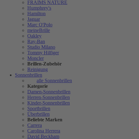
FRAIMS NATURE
Humphrey's
Hamilton
Jaguar
Marc O'Polo
meineBrille
Oakley
Ray-Ban
Studio Milano
Tommy Hilfiger
Moncler
Brillen-Zubehör
Reinigung
Sonnenbrillen
alle Sonnenbrillen
Kategorie
Damen-Sonnenbrillen
Herren-Sonnenbrillen
Kinder-Sonnenbrillen
Sportbrillen
Überbrillen
Beliebte Marken
Carrera
Carolina Herrera
David Beckham