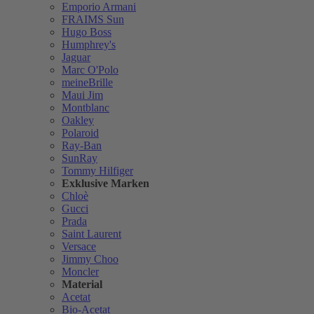
Emporio Armani
FRAIMS Sun
Hugo Boss
Humphrey's
Jaguar
Marc O'Polo
meineBrille
Maui Jim
Montblanc
Oakley
Polaroid
Ray-Ban
SunRay
Tommy Hilfiger
Exklusive Marken
Chloè
Gucci
Prada
Saint Laurent
Versace
Jimmy Choo
Moncler
Material
Acetat
Bio-Acetat