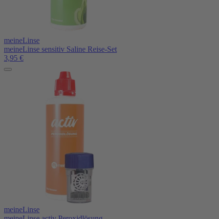
meineLinse
meineLinse sensitiv Saline Reise-Set
3,95
€
meineLinse
meineLinse activ Peroxidlösung