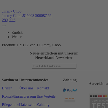
Jimmy Choo
Jimmy Choo JC5008 500087 55
280,00
€
Zurück
Weiter
Produkte 1 bis 17 von 17 Jimmy Choo
Neues entdecken mit unserem
Neusehland Newsletter
Sortiment
Unternehmen
Service
Zahlung
Auszeichnu
Brillen
Über uns
Kontakt
Kontaktlinsen
Impressum
Ihre Vorteile
Pflegemittel
Datenschutz
Zahlung