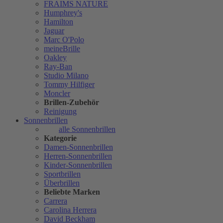
FRAIMS NATURE
Humphrey's
Hamilton
Jaguar
Marc O'Polo
meineBrille
Oakley
Ray-Ban
Studio Milano
Tommy Hilfiger
Moncler
Brillen-Zubehör
Reinigung
Sonnenbrillen
alle Sonnenbrillen
Kategorie
Damen-Sonnenbrillen
Herren-Sonnenbrillen
Kinder-Sonnenbrillen
Sportbrillen
Überbrillen
Beliebte Marken
Carrera
Carolina Herrera
David Beckham