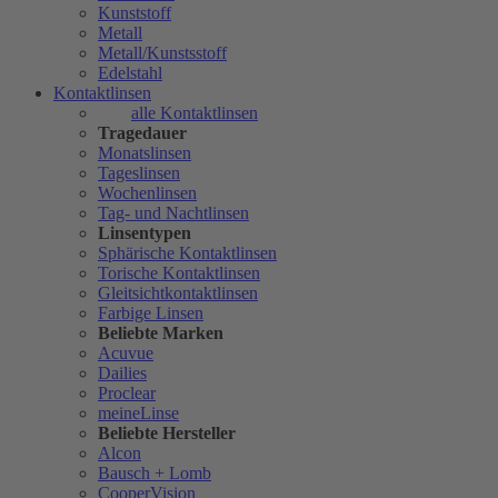
Kunststoff
Metall
Metall/Kunstsstoff
Edelstahl
Kontaktlinsen
alle Kontaktlinsen
Tragedauer
Monatslinsen
Tageslinsen
Wochenlinsen
Tag- und Nachtlinsen
Linsentypen
Sphärische Kontaktlinsen
Torische Kontaktlinsen
Gleitsichtkontaktlinsen
Farbige Linsen
Beliebte Marken
Acuvue
Dailies
Proclear
meineLinse
Beliebte Hersteller
Alcon
Bausch + Lomb
CooperVision