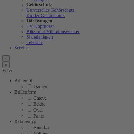
Gehörschutz
Universeller Gehörschutz
Kinder Gehörschutz
Hörlösungen
TV-Kopfhörer
Blitz- und Vibrationswecker
Signalanlagen
Telefone
Service
×
×
Filter
Brillen für
Damen
Brillenform
Cateye
Eckig
Oval
Panto
Rahmentyp
Randlos
Vollrand