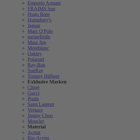
Emporio Armani
FRAIMS Sun
Hugo Boss
Humphrey's
Jaguar
Marc O'Polo
meineBrille
Maui Jim
Montblanc
Oakley
Polaroid
Ray-Ban
SunRay
Tommy Hilfiger
Exklusive Marken
Chloè
Gucci
Prada
Saint Laurent
Versace
Jimmy Choo
Moncler
Material
Acetat
Bio-Acetat