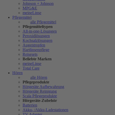
Johnson + Johnson
MPG&E
meineLinse
Pflegemittel
alle Pflegemittel
Pflegemitteltypen
All-in-one-Lösungen
Peroxidlösungen
Kochsalzlösungen
Augentropfen
Hartlinsenpflege
Reisesets
Beliebte Marken
meineLinse
Total Care
Hören
alle Hören
Pflegeprodukte
Hörgeräte Aufbewahrung
Hörgeräte Reinigung
Scala Pflegeprodukte
Hörgeräte-Zubehör
Batterien
Akku- /Akku-Ladestationen
TV Adapter