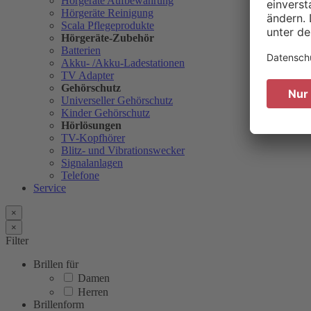
Hörgeräte Aufbewahrung
Hörgeräte Reinigung
Scala Pflegeprodukte
Hörgeräte-Zubehör
Batterien
Akku- /Akku-Ladestationen
TV Adapter
Gehörschutz
Universeller Gehörschutz
Kinder Gehörschutz
Hörlösungen
TV-Kopfhörer
Blitz- und Vibrationswecker
Signalanlagen
Telefone
Service
×
×
Filter
Brillen für
Damen
Herren
Brillenform