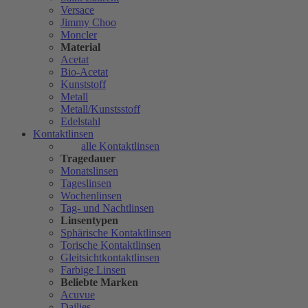
Versace
Jimmy Choo
Moncler
Material
Acetat
Bio-Acetat
Kunststoff
Metall
Metall/Kunstsstoff
Edelstahl
Kontaktlinsen
alle Kontaktlinsen
Tragedauer
Monatslinsen
Tageslinsen
Wochenlinsen
Tag- und Nachtlinsen
Linsentypen
Sphärische Kontaktlinsen
Torische Kontaktlinsen
Gleitsichtkontaktlinsen
Farbige Linsen
Beliebte Marken
Acuvue
Dailies