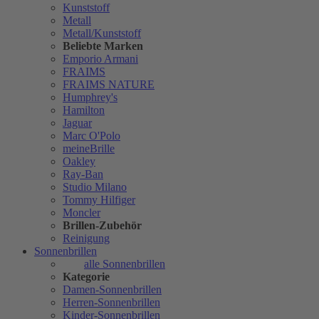
Kunststoff
Metall
Metall/Kunststoff
Beliebte Marken
Emporio Armani
FRAIMS
FRAIMS NATURE
Humphrey's
Hamilton
Jaguar
Marc O'Polo
meineBrille
Oakley
Ray-Ban
Studio Milano
Tommy Hilfiger
Moncler
Brillen-Zubehör
Reinigung
Sonnenbrillen
alle Sonnenbrillen
Kategorie
Damen-Sonnenbrillen
Herren-Sonnenbrillen
Kinder-Sonnenbrillen