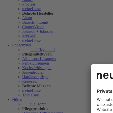
Proclear
meineLinse
Beliebte Hersteller
Alcon
Bausch + Lomb
CooperVision
Johnson + Johnson
MPG&E
meineLinse
Pflegemittel
alle Pflegemittel
Pflegemitteltypen
All-in-one-Lösungen
Peroxidlösungen
Kochsalzlösungen
Augentropfen
Hartlinsenpflege
Reisesets
Beliebte Marken
meineLinse
Total Care
Hören
alle Hören
Pflegeprodukte