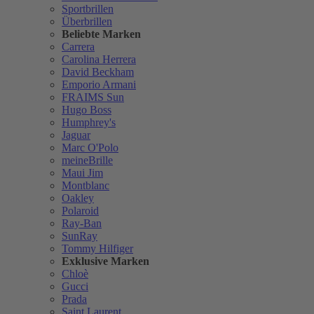
Sportbrillen
Überbrillen
Beliebte Marken
Carrera
Carolina Herrera
David Beckham
Emporio Armani
FRAIMS Sun
Hugo Boss
Humphrey's
Jaguar
Marc O'Polo
meineBrille
Maui Jim
Montblanc
Oakley
Polaroid
Ray-Ban
SunRay
Tommy Hilfiger
Exklusive Marken
Chloè
Gucci
Prada
Saint Laurent