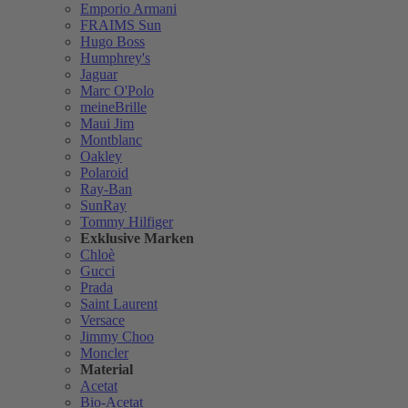
Emporio Armani
FRAIMS Sun
Hugo Boss
Humphrey's
Jaguar
Marc O'Polo
meineBrille
Maui Jim
Montblanc
Oakley
Polaroid
Ray-Ban
SunRay
Tommy Hilfiger
Exklusive Marken
Chloè
Gucci
Prada
Saint Laurent
Versace
Jimmy Choo
Moncler
Material
Acetat
Bio-Acetat