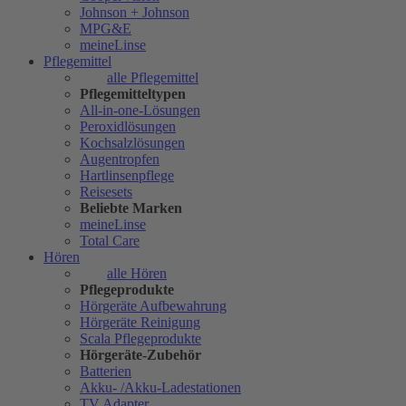
Johnson + Johnson
MPG&E
meineLinse
Pflegemittel
alle Pflegemittel
Pflegemitteltypen
All-in-one-Lösungen
Peroxidlösungen
Kochsalzlösungen
Augentropfen
Hartlinsenpflege
Reisesets
Beliebte Marken
meineLinse
Total Care
Hören
alle Hören
Pflegeprodukte
Hörgeräte Aufbewahrung
Hörgeräte Reinigung
Scala Pflegeprodukte
Hörgeräte-Zubehör
Batterien
Akku- /Akku-Ladestationen
TV Adapter