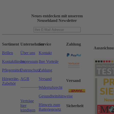
Neues entdecken mit unserem
Neusehland Newsletter
Sortiment
Unternehmen
Service
Zahlung
Auszeichnu
Brillen
Über uns
Kontakt
Kontaktlinsen
Impressum
Ihre Vorteile
Pflegemittel
Datenschutz
Zahlung
Hörgeräte-
AGB
Versand
Versand
Zubehör
Widerrufsrecht
Gesundheitshinweise
Verträge
Hinweis zum
hier
Sicherheit
Batteriegesetz
kündigen