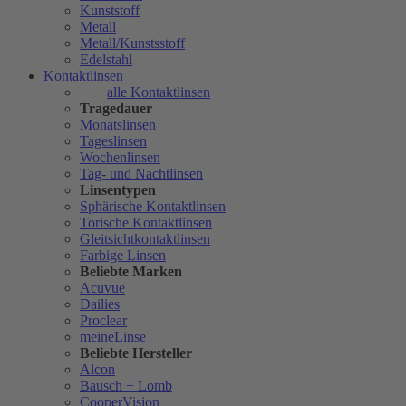
Kunststoff
Metall
Metall/Kunstsstoff
Edelstahl
Kontaktlinsen
alle Kontaktlinsen
Tragedauer
Monatslinsen
Tageslinsen
Wochenlinsen
Tag- und Nachtlinsen
Linsentypen
Sphärische Kontaktlinsen
Torische Kontaktlinsen
Gleitsichtkontaktlinsen
Farbige Linsen
Beliebte Marken
Acuvue
Dailies
Proclear
meineLinse
Beliebte Hersteller
Alcon
Bausch + Lomb
CooperVision