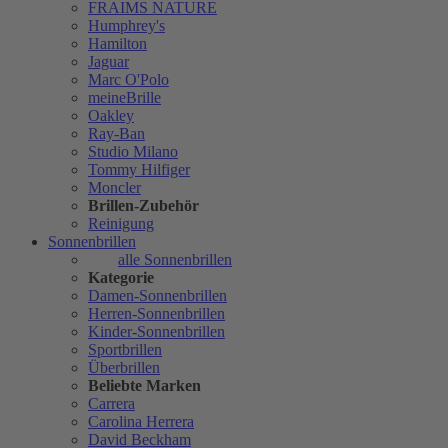
FRAIMS NATURE
Humphrey's
Hamilton
Jaguar
Marc O'Polo
meineBrille
Oakley
Ray-Ban
Studio Milano
Tommy Hilfiger
Moncler
Brillen-Zubehör
Reinigung
Sonnenbrillen
alle Sonnenbrillen
Kategorie
Damen-Sonnenbrillen
Herren-Sonnenbrillen
Kinder-Sonnenbrillen
Sportbrillen
Überbrillen
Beliebte Marken
Carrera
Carolina Herrera
David Beckham