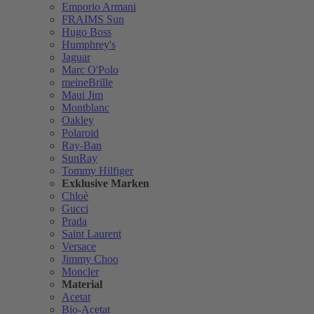
Emporio Armani
FRAIMS Sun
Hugo Boss
Humphrey's
Jaguar
Marc O'Polo
meineBrille
Maui Jim
Montblanc
Oakley
Polaroid
Ray-Ban
SunRay
Tommy Hilfiger
Exklusive Marken
Chloè
Gucci
Prada
Saint Laurent
Versace
Jimmy Choo
Moncler
Material
Acetat
Bio-Acetat