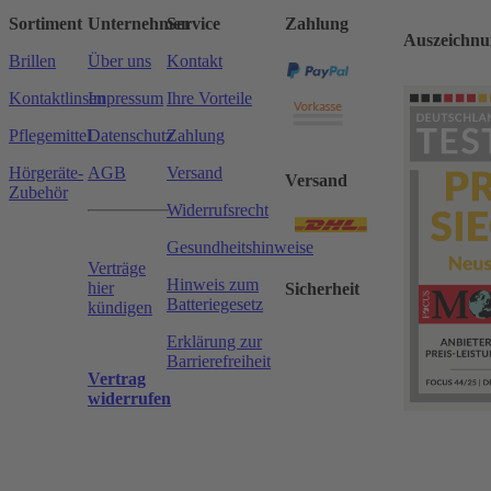
Sortiment
Unternehmen
Service
Zahlung
Auszeichnu
Brillen
Über uns
Kontakt
Kontaktlinsen
Impressum
Ihre Vorteile
Pflegemittel
Datenschutz
Zahlung
Hörgeräte-
AGB
Versand
Versand
Zubehör
Widerrufsrecht
Gesundheitshinweise
Verträge
Hinweis zum
hier
Sicherheit
Batteriegesetz
kündigen
Erklärung zur
Barrierefreiheit
Vertrag
widerrufen