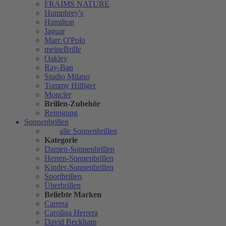
FRAIMS NATURE
Humphrey's
Hamilton
Jaguar
Marc O'Polo
meineBrille
Oakley
Ray-Ban
Studio Milano
Tommy Hilfiger
Moncler
Brillen-Zubehör
Reinigung
Sonnenbrillen
alle Sonnenbrillen
Kategorie
Damen-Sonnenbrillen
Herren-Sonnenbrillen
Kinder-Sonnenbrillen
Sportbrillen
Überbrillen
Beliebte Marken
Carrera
Carolina Herrera
David Beckham