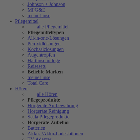
Johnson + Johnson
MPG&E
meineLinse
Pflegemittel
alle Pflegemittel
Pflegemitteltypen
All-in-one-Lösungen
Peroxidlösungen
Kochsalzlösungen
Augentropfen
Hartlinsenpflege
Reisesets
Beliebte Marken
meineLinse
Total Care
Hören
alle Hören
Pflegeprodukte
Hörgeräte Aufbewahrung
Hörgeräte Reinigung
Scala Pflegeprodukte
Hörgeräte-Zubehör
Batterien
Akku- /Akku-Ladestationen
TV Adapter