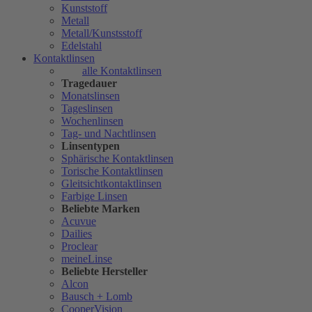
Kunststoff
Metall
Metall/Kunstsstoff
Edelstahl
Kontaktlinsen
alle Kontaktlinsen
Tragedauer
Monatslinsen
Tageslinsen
Wochenlinsen
Tag- und Nachtlinsen
Linsentypen
Sphärische Kontaktlinsen
Torische Kontaktlinsen
Gleitsichtkontaktlinsen
Farbige Linsen
Beliebte Marken
Acuvue
Dailies
Proclear
meineLinse
Beliebte Hersteller
Alcon
Bausch + Lomb
CooperVision