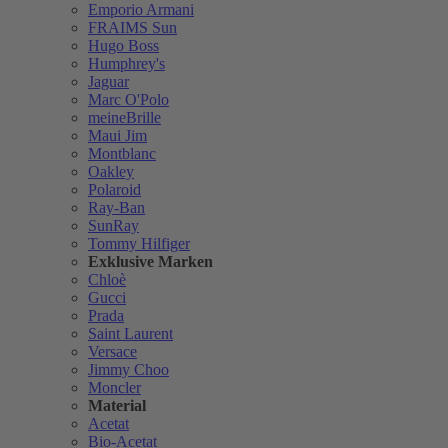
Emporio Armani
FRAIMS Sun
Hugo Boss
Humphrey's
Jaguar
Marc O'Polo
meineBrille
Maui Jim
Montblanc
Oakley
Polaroid
Ray-Ban
SunRay
Tommy Hilfiger
Exklusive Marken
Chloè
Gucci
Prada
Saint Laurent
Versace
Jimmy Choo
Moncler
Material
Acetat
Bio-Acetat