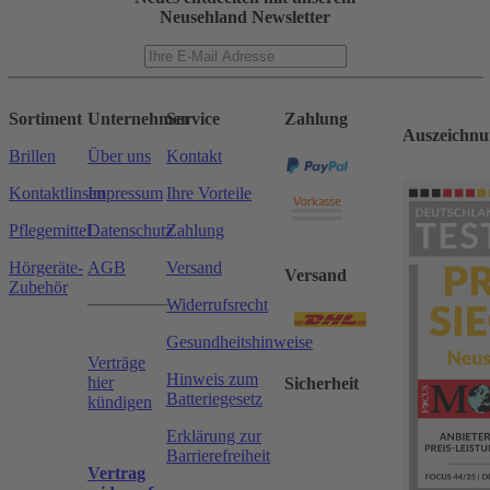
Neusehland Newsletter
Sortiment
Unternehmen
Service
Zahlung
Auszeichnu
Brillen
Über uns
Kontakt
Kontaktlinsen
Impressum
Ihre Vorteile
Pflegemittel
Datenschutz
Zahlung
Hörgeräte-
AGB
Versand
Versand
Zubehör
Widerrufsrecht
Gesundheitshinweise
Verträge
Hinweis zum
hier
Sicherheit
Batteriegesetz
kündigen
Erklärung zur
Barrierefreiheit
Vertrag