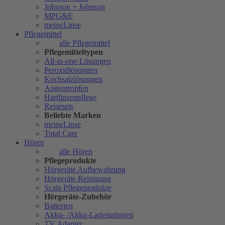
Johnson + Johnson
MPG&E
meineLinse
Pflegemittel
alle Pflegemittel
Pflegemitteltypen
All-in-one-Lösungen
Peroxidlösungen
Kochsalzlösungen
Augentropfen
Hartlinsenpflege
Reisesets
Beliebte Marken
meineLinse
Total Care
Hören
alle Hören
Pflegeprodukte
Hörgeräte Aufbewahrung
Hörgeräte Reinigung
Scala Pflegeprodukte
Hörgeräte-Zubehör
Batterien
Akku- /Akku-Ladestationen
TV Adapter