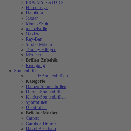
FRAIMS NATURE
Humphrey's
Hamilton
Jaguar
Marc O'Polo
meineBrille
Oakley
Ray-Ban
Studio Milano
Tommy Hilfiger
Moncler
Brillen-Zubehör
Reinigung
Sonnenbrillen
alle Sonnenbrillen
Kategorie
Damen-Sonnenbrillen
Herren-Sonnenbrillen
Kinder-Sonnenbrillen
Sportbrillen
Überbrillen
Beliebte Marken
Carrera
Carolina Herrera
David Beckham