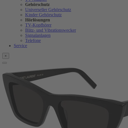
Gehörschutz
Universeller Gehörschutz
Kinder Gehörschutz
Hörlösungen
TV-Kopfhörer
Blitz- und Vibrationswecker
Signalanlagen
Telefone
Service
×