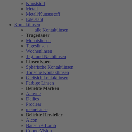
Kunststoff
Metall
Metall/Kunstsstoff
Edelstahl
Kontaktlinsen
alle Kontaktlinsen
Tragedauer
Monatslinsen
Tageslinsen
Wochenlinsen
Tag- und Nachtlinsen
Linsentypen
Sphärische Kontaktlinsen
Torische Kontaktlinsen
Gleitsichtkontaktlinsen
Farbige Linsen
Beliebte Marken
Acuvue
Dailies
Proclear
meineLinse
Beliebte Hersteller
Alcon
Bausch + Lomb
CooperVision