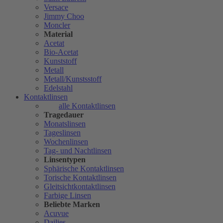
Versace
Jimmy Choo
Moncler
Material
Acetat
Bio-Acetat
Kunststoff
Metall
Metall/Kunstsstoff
Edelstahl
Kontaktlinsen
alle Kontaktlinsen
Tragedauer
Monatslinsen
Tageslinsen
Wochenlinsen
Tag- und Nachtlinsen
Linsentypen
Sphärische Kontaktlinsen
Torische Kontaktlinsen
Gleitsichtkontaktlinsen
Farbige Linsen
Beliebte Marken
Acuvue
Dailies