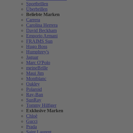
Sportbrillen
Überbrillen
Beliebte Marken
Carrera
Carolina Herrera
David Beckham
Emporio Armani
FRAIMS Sun
Hugo Boss
Humphrey's
Jaguar
Marc O'Polo
meineBrille
Maui Jim
Montblanc
Oakley
Polaroid
Ray-Ban
SunRay
Tommy Hilfiger
Exklusive Marken
Chloè
Gucci
Prada
Saint Laurent