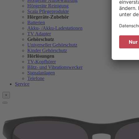
Hörgeräte Aufbewahrung
Hörgeräte Reinigung
Scala Pflegeprodukte
Hörgeräte-Zubehör
Batterien
Akku- /Akku-Ladestationen
TV Adapter
Gehörschutz
Universeller Gehörschutz
Kinder Gehörschutz
Hörlösungen
TV-Kopfhörer
Blitz- und Vibrationswecker
Signalanlagen
Telefone
Service
×