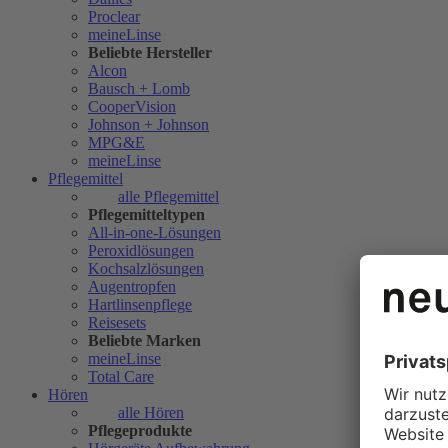
Proclear
meineLinse
Beliebte Hersteller
Alcon
Bausch + Lomb
CooperVision
Johnson + Johnson
MPG&E
meineLinse
Pflegemittel
alle Pflegemittel
Pflegemitteltypen
All-in-one-Lösungen
Peroxidlösungen
Kochsalzlösungen
Augentropfen
Hartlinsenpflege
Reisesets
Beliebte Marken
meineLinse
Total Care
Hören
alle Hören
Pflegeprodukte