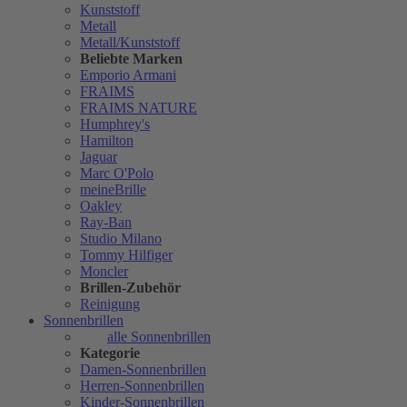
Kunststoff
Metall
Metall/Kunststoff
Beliebte Marken
Emporio Armani
FRAIMS
FRAIMS NATURE
Humphrey's
Hamilton
Jaguar
Marc O'Polo
meineBrille
Oakley
Ray-Ban
Studio Milano
Tommy Hilfiger
Moncler
Brillen-Zubehör
Reinigung
Sonnenbrillen
alle Sonnenbrillen
Kategorie
Damen-Sonnenbrillen
Herren-Sonnenbrillen
Kinder-Sonnenbrillen