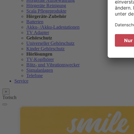
Hörgeräte Aufbewahrung
Hörgeräte Reinigung
Scala Pflegeprodukte
Hörgeräte-Zubehör
Batterien
Akku- /Akku-Ladestationen
TV Adapter
Gehörschutz
Universeller Gehörschutz
Kinder Gehörschutz
Hörlösungen
TV-Kopfhörer
Blitz- und Vibrationswecker
Signalanlagen
Telefone
Service
×
Torisch