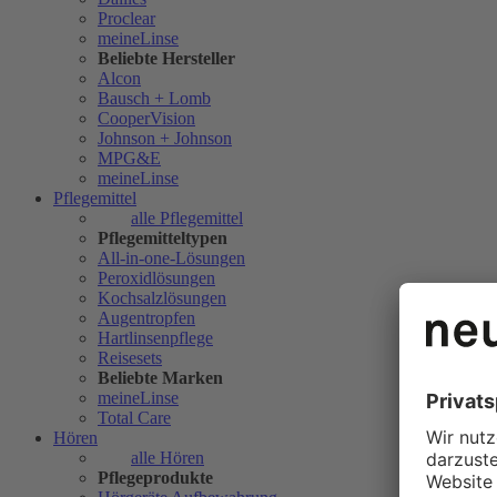
Proclear
meineLinse
Beliebte Hersteller
Alcon
Bausch + Lomb
CooperVision
Johnson + Johnson
MPG&E
meineLinse
Pflegemittel
alle Pflegemittel
Pflegemitteltypen
All-in-one-Lösungen
Peroxidlösungen
Kochsalzlösungen
Augentropfen
Hartlinsenpflege
Reisesets
Beliebte Marken
meineLinse
Total Care
Hören
alle Hören
Pflegeprodukte