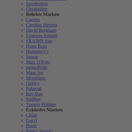
Sportbrillen
Überbrillen
Beliebte Marken
Carrera
Carolina Herrera
David Beckham
Emporio Armani
FRAIMS Sun
Hugo Boss
Humphrey's
Jaguar
Marc O'Polo
meineBrille
Maui Jim
Montblanc
Oakley
Polaroid
Ray-Ban
SunRay
Tommy Hilfiger
Exklusive Marken
Chloè
Gucci
Prada
Saint Laurent