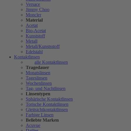
Versace
Jimmy Choo
Moncler
Material
Acetat
Bio-Acetat
Kunststoff
Metall
Metall/Kunstsstoff
Edelstahl
Kontaktlinsen
alle Kontaktlinsen
Tragedauer
Monatslinsen
Tageslinsen
Wochenlinsen
Tag- und Nachtlinsen
Linsentypen
Sphärische Kontaktlinsen
Torische Kontaktlinsen
Gleitsichtkontaktlinsen
Farbige Linsen
Beliebte Marken
Acuvue
Dailies