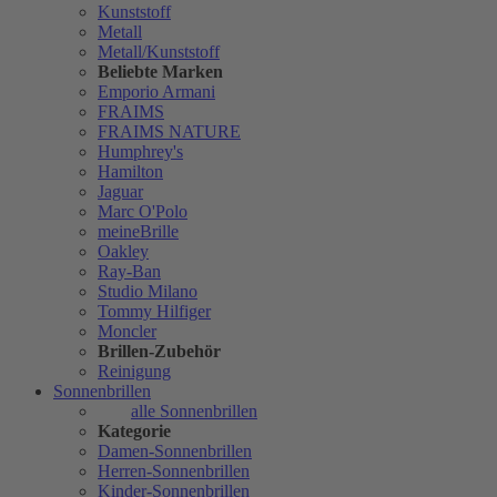
Kunststoff
Metall
Metall/Kunststoff
Beliebte Marken
Emporio Armani
FRAIMS
FRAIMS NATURE
Humphrey's
Hamilton
Jaguar
Marc O'Polo
meineBrille
Oakley
Ray-Ban
Studio Milano
Tommy Hilfiger
Moncler
Brillen-Zubehör
Reinigung
Sonnenbrillen
alle Sonnenbrillen
Kategorie
Damen-Sonnenbrillen
Herren-Sonnenbrillen
Kinder-Sonnenbrillen