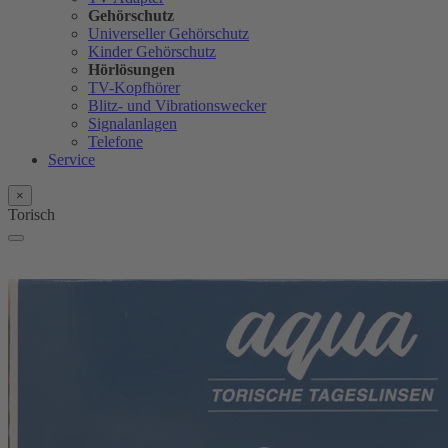
Gehörschutz
Universeller Gehörschutz
Kinder Gehörschutz
Hörlösungen
TV-Kopfhörer
Blitz- und Vibrationswecker
Signalanlagen
Telefone
Service
×
Torisch