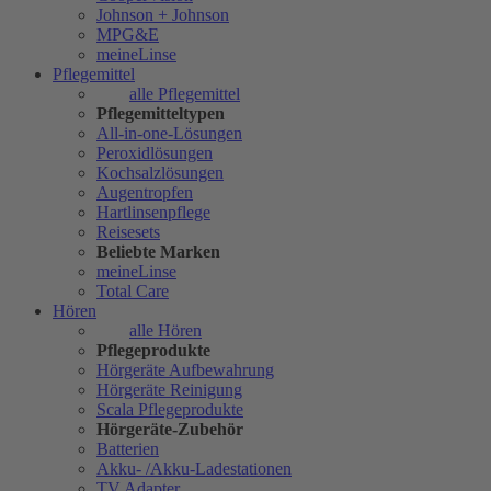
Johnson + Johnson
MPG&E
meineLinse
Pflegemittel
alle Pflegemittel
Pflegemitteltypen
All-in-one-Lösungen
Peroxidlösungen
Kochsalzlösungen
Augentropfen
Hartlinsenpflege
Reisesets
Beliebte Marken
meineLinse
Total Care
Hören
alle Hören
Pflegeprodukte
Hörgeräte Aufbewahrung
Hörgeräte Reinigung
Scala Pflegeprodukte
Hörgeräte-Zubehör
Batterien
Akku- /Akku-Ladestationen
TV Adapter