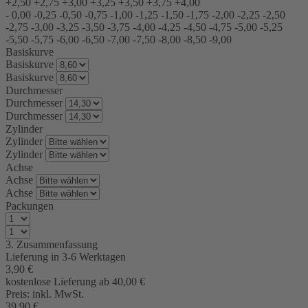
+2,50
+2,75
+3,00
+3,25
+3,50
+3,75
+4,00
-
0,00
-0,25
-0,50
-0,75
-1,00
-1,25
-1,50
-1,75
-2,00
-2,25
-2,50
-2,75
-3,00
-3,25
-3,50
-3,75
-4,00
-4,25
-4,50
-4,75
-5,00
-5,25
-5,50
-5,75
-6,00
-6,50
-7,00
-7,50
-8,00
-8,50
-9,00
Basiskurve
Basiskurve
Basiskurve
Durchmesser
Durchmesser
Durchmesser
Zylinder
Zylinder
Zylinder
Achse
Achse
Achse
Packungen
3. Zusammenfassung
Lieferung in 3-6 Werktagen
3,90
€
kostenlose Lieferung ab 40,00
€
Preis:
inkl. MwSt.
39,90
€