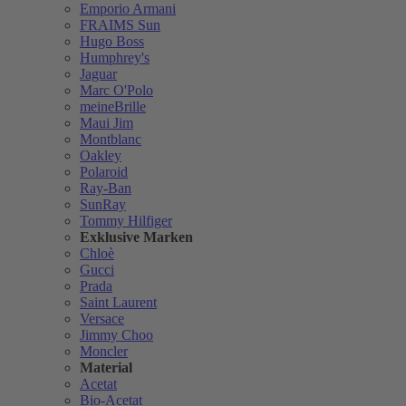
Emporio Armani
FRAIMS Sun
Hugo Boss
Humphrey's
Jaguar
Marc O'Polo
meineBrille
Maui Jim
Montblanc
Oakley
Polaroid
Ray-Ban
SunRay
Tommy Hilfiger
Exklusive Marken
Chloè
Gucci
Prada
Saint Laurent
Versace
Jimmy Choo
Moncler
Material
Acetat
Bio-Acetat