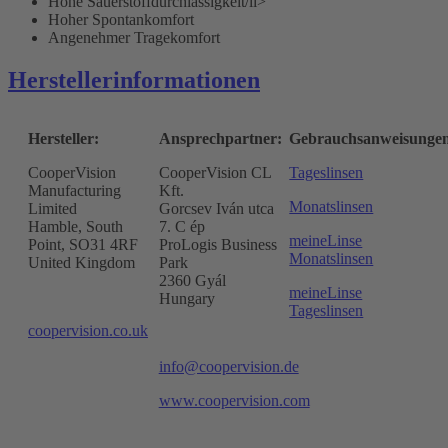
Hohe Sauerstoffdurchlässigkeit/li>
Hoher Spontankomfort
Angenehmer Tragekomfort
Herstellerinformationen
Hersteller:
Ansprechpartner:
Gebrauchsanweisunge
CooperVision
CooperVision CL
Tageslinsen
Manufacturing
Kft.
Monatslinsen
Limited
Gorcsev Iván utca
Hamble, South
7. C ép
meineLinse
Point, SO31 4RF
ProLogis Business
Monatslinsen
United Kingdom
Park
2360 Gyál
meineLinse
Hungary
Tageslinsen
coopervision.co.uk
info@coopervision.de
www.coopervision.com