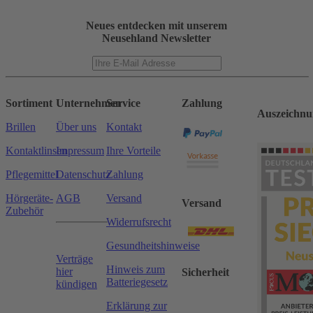
Neues entdecken mit unserem
Neusehland Newsletter
Sortiment
Unternehmen
Service
Zahlung
Auszeichnu
Brillen
Über uns
Kontakt
Kontaktlinsen
Impressum
Ihre Vorteile
Pflegemittel
Datenschutz
Zahlung
Hörgeräte-
AGB
Versand
Versand
Zubehör
Widerrufsrecht
Gesundheitshinweise
Verträge
Hinweis zum
hier
Sicherheit
Batteriegesetz
kündigen
Erklärung zur