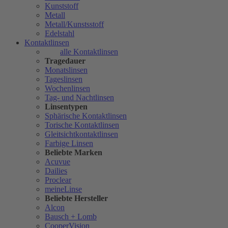
Kunststoff
Metall
Metall/Kunstsstoff
Edelstahl
Kontaktlinsen
alle Kontaktlinsen
Tragedauer
Monatslinsen
Tageslinsen
Wochenlinsen
Tag- und Nachtlinsen
Linsentypen
Sphärische Kontaktlinsen
Torische Kontaktlinsen
Gleitsichtkontaktlinsen
Farbige Linsen
Beliebte Marken
Acuvue
Dailies
Proclear
meineLinse
Beliebte Hersteller
Alcon
Bausch + Lomb
CooperVision