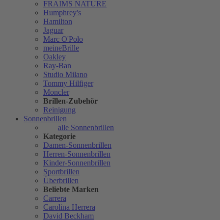
FRAIMS NATURE
Humphrey's
Hamilton
Jaguar
Marc O'Polo
meineBrille
Oakley
Ray-Ban
Studio Milano
Tommy Hilfiger
Moncler
Brillen-Zubehör
Reinigung
Sonnenbrillen
alle Sonnenbrillen
Kategorie
Damen-Sonnenbrillen
Herren-Sonnenbrillen
Kinder-Sonnenbrillen
Sportbrillen
Überbrillen
Beliebte Marken
Carrera
Carolina Herrera
David Beckham