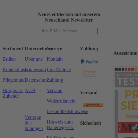
Neues entdecken mit unserem
Neusehland Newsletter
Sortiment
Unternehmen
Service
Zahlung
Auszeichnu
Brillen
Über uns
Kontakt
Kontaktlinsen
Impressum
Ihre Vorteile
Pflegemittel
Datenschutz
Zahlung
Hörgeräte-
AGB
Versand
Versand
Zubehör
Widerrufsrecht
Gesundheitshinweise
Verträge
Hinweis zum
hier
Sicherheit
Batteriegesetz
kündigen
Erklärung zur