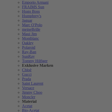
Emporio Armani
FRAIMS Sun
Hugo Boss
Humphrey's
Jaguar
Marc O'Polo
meineBrille
Maui Jim
Montblanc
Oakley
Polaroid
Ray-Ban
SunRay
Tommy Hilfiger
Exklusive Marken
Chloè
Gucci
Prada
Saint Laurent
Versace
Jimmy Choo
Moncler
Material
Acetat
Bio-Acetat