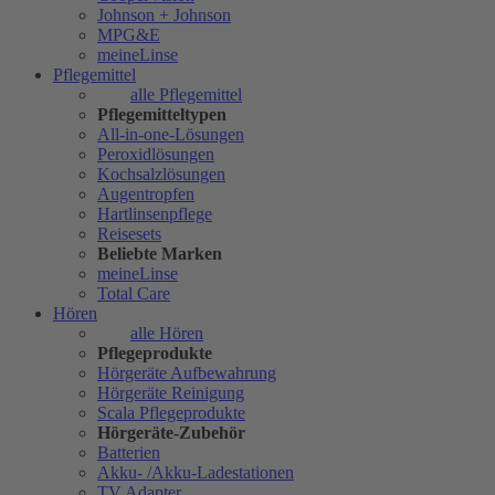
Johnson + Johnson
MPG&E
meineLinse
Pflegemittel
alle Pflegemittel
Pflegemitteltypen
All-in-one-Lösungen
Peroxidlösungen
Kochsalzlösungen
Augentropfen
Hartlinsenpflege
Reisesets
Beliebte Marken
meineLinse
Total Care
Hören
alle Hören
Pflegeprodukte
Hörgeräte Aufbewahrung
Hörgeräte Reinigung
Scala Pflegeprodukte
Hörgeräte-Zubehör
Batterien
Akku- /Akku-Ladestationen
TV Adapter