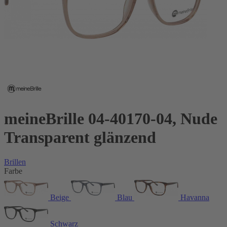
meineBrille 04-40170-04, Nude
Transparent glänzend
Brillen
Farbe
Beige
Blau
Havanna
Schwarz