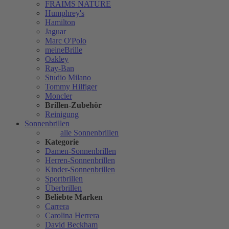
FRAIMS NATURE
Humphrey's
Hamilton
Jaguar
Marc O'Polo
meineBrille
Oakley
Ray-Ban
Studio Milano
Tommy Hilfiger
Moncler
Brillen-Zubehör
Reinigung
Sonnenbrillen
alle Sonnenbrillen
Kategorie
Damen-Sonnenbrillen
Herren-Sonnenbrillen
Kinder-Sonnenbrillen
Sportbrillen
Überbrillen
Beliebte Marken
Carrera
Carolina Herrera
David Beckham