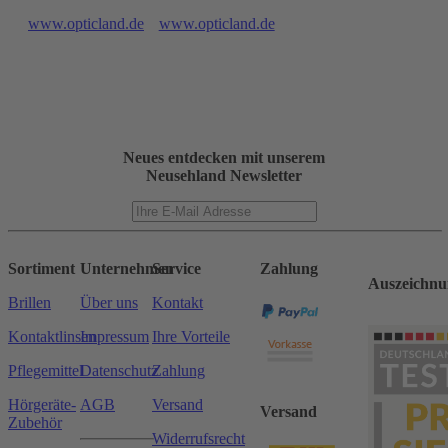
www.opticland.de
www.opticland.de
Neues entdecken mit unserem
Neusehland Newsletter
Sortiment
Unternehmen
Service
Zahlung
Auszeichnu
Brillen
Über uns
Kontakt
Kontaktlinsen
Impressum
Ihre Vorteile
Pflegemittel
Datenschutz
Zahlung
Hörgeräte-
AGB
Versand
Versand
Zubehör
Widerrufsrecht