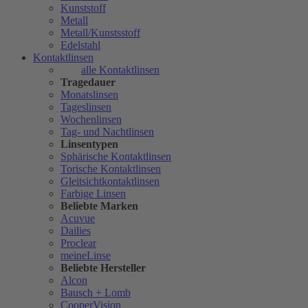
Kunststoff
Metall
Metall/Kunstsstoff
Edelstahl
Kontaktlinsen
alle Kontaktlinsen
Tragedauer
Monatslinsen
Tageslinsen
Wochenlinsen
Tag- und Nachtlinsen
Linsentypen
Sphärische Kontaktlinsen
Torische Kontaktlinsen
Gleitsichtkontaktlinsen
Farbige Linsen
Beliebte Marken
Acuvue
Dailies
Proclear
meineLinse
Beliebte Hersteller
Alcon
Bausch + Lomb
CooperVision