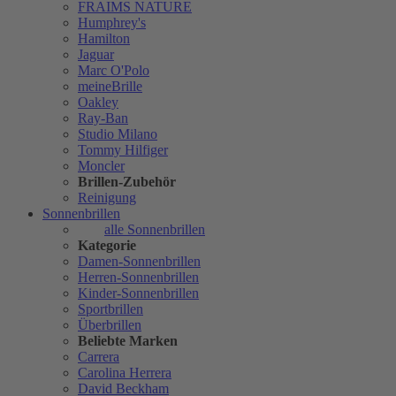
FRAIMS NATURE
Humphrey's
Hamilton
Jaguar
Marc O'Polo
meineBrille
Oakley
Ray-Ban
Studio Milano
Tommy Hilfiger
Moncler
Brillen-Zubehör
Reinigung
Sonnenbrillen
alle Sonnenbrillen
Kategorie
Damen-Sonnenbrillen
Herren-Sonnenbrillen
Kinder-Sonnenbrillen
Sportbrillen
Überbrillen
Beliebte Marken
Carrera
Carolina Herrera
David Beckham