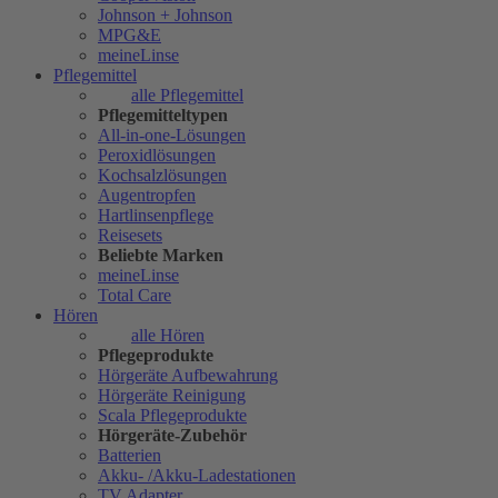
Johnson + Johnson
MPG&E
meineLinse
Pflegemittel
alle Pflegemittel
Pflegemitteltypen
All-in-one-Lösungen
Peroxidlösungen
Kochsalzlösungen
Augentropfen
Hartlinsenpflege
Reisesets
Beliebte Marken
meineLinse
Total Care
Hören
alle Hören
Pflegeprodukte
Hörgeräte Aufbewahrung
Hörgeräte Reinigung
Scala Pflegeprodukte
Hörgeräte-Zubehör
Batterien
Akku- /Akku-Ladestationen
TV Adapter