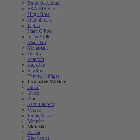
Emporio Armani
FRAIMS Sun
Hugo Boss
Humphrey's
Jaguar
Marc O'Polo
meineBrille
Maui Jim
Montblanc
Oakley
Polaroid
Ray-Ban
SunRay
Tommy Hilfiger
Exklusive Marken
Chloè
Gucci
Prada
Saint Laurent
Versace
Jimmy Choo
Moncler
Material
Acetat
Bio-Acetat