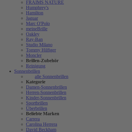
FRAIMS NATURE
Humphrey's
Hamilton
Jaguar
Marc O'Polo
meineBrille
Oakley
Ray-Ban
Studio Milano
Tommy Hilfiger
Moncler
Brillen-Zubehör
Reinigung
Sonnenbrillen
alle Sonnenbrillen
Kategorie
Damen-Sonnenbrillen
Herren-Sonnenbrillen
Kinder-Sonnenbrillen
Sportbrillen
Überbrillen
Beliebte Marken
Carrera
Carolina Herrera
David Beckham