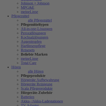
Johnson + Johnson
MPG&E
meineLinse
Pflegemittel
alle Pflegemittel
Pflegemitteltypen
All-in-one-Lösungen
Peroxidlösungen
Kochsalzlösungen
Augentropfen
Hartlinsenpflege
Reisesets
Beliebte Marken
meineLinse
Total Care
Hören
alle Hören
Pflegeprodukte
Hörgeräte Aufbewahrung
Hörgeräte Reinigung
Scala Pflegeprodukte
Hörgeräte-Zubehör
Batterien
Akku- /Akku-Ladestationen
TV Adapter