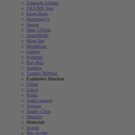
Emporio Armani
FRAIMS Sun
Hugo Boss
Humphrey's
Jaguar
Marc O'Polo
meineBrille
Maui Jim
Montblanc
Oakley
Polaroid
Ray-Ban
SunRay
Tommy Hilfiger
Exklusive Marken
Chloè
Gucci
Prada
Saint Laurent
Versace
Jimmy Choo
Moncler
Material
Acetat
Bio-Acetat