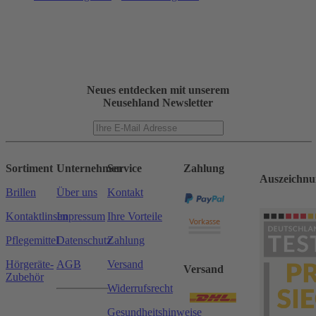
Neues entdecken mit unserem
Neusehland Newsletter
Sortiment
Unternehmen
Service
Zahlung
Auszeichnu
Brillen
Über uns
Kontakt
Kontaktlinsen
Impressum
Ihre Vorteile
Pflegemittel
Datenschutz
Zahlung
Hörgeräte-
AGB
Versand
Versand
Zubehör
Widerrufsrecht
Gesundheitshinweise