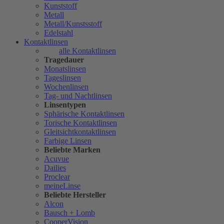
Kunststoff
Metall
Metall/Kunstsstoff
Edelstahl
Kontaktlinsen
alle Kontaktlinsen
Tragedauer
Monatslinsen
Tageslinsen
Wochenlinsen
Tag- und Nachtlinsen
Linsentypen
Sphärische Kontaktlinsen
Torische Kontaktlinsen
Gleitsichtkontaktlinsen
Farbige Linsen
Beliebte Marken
Acuvue
Dailies
Proclear
meineLinse
Beliebte Hersteller
Alcon
Bausch + Lomb
CooperVision