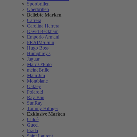
Sportbrillen
Überbrillen
Beliebte Marken
Carrera
Carolina Herrera
David Beckham
Emporio Armani
FRAIMS Sun
Hugo Boss
Humphrey's
Jaguar
Marc O'Polo
meineBrille
Maui Jim
Montblanc
Oakley
Polaroid
Ray-Ban
SunRay
Tommy Hilfiger
Exklusive Marken
Chloè
Gucci
Prada
Saint Laurent