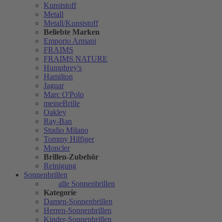
Kunststoff
Metall
Metall/Kunststoff
Beliebte Marken
Emporio Armani
FRAIMS
FRAIMS NATURE
Humphrey's
Hamilton
Jaguar
Marc O'Polo
meineBrille
Oakley
Ray-Ban
Studio Milano
Tommy Hilfiger
Moncler
Brillen-Zubehör
Reinigung
Sonnenbrillen
alle Sonnenbrillen
Kategorie
Damen-Sonnenbrillen
Herren-Sonnenbrillen
Kinder-Sonnenbrillen