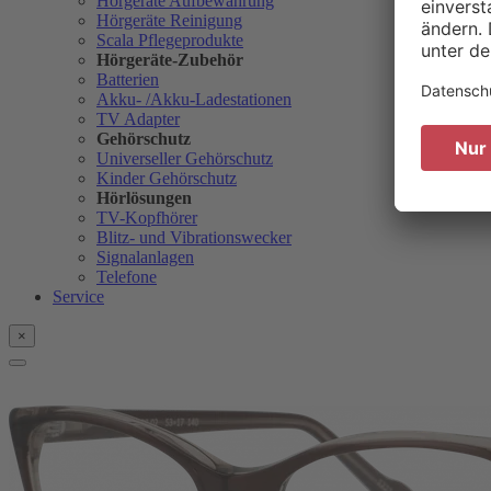
Hörgeräte Aufbewahrung
Hörgeräte Reinigung
Scala Pflegeprodukte
Hörgeräte-Zubehör
Batterien
Akku- /Akku-Ladestationen
TV Adapter
Gehörschutz
Universeller Gehörschutz
Kinder Gehörschutz
Hörlösungen
TV-Kopfhörer
Blitz- und Vibrationswecker
Signalanlagen
Telefone
Service
×