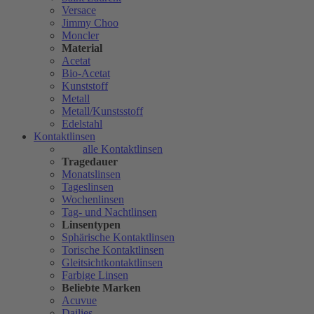
Versace
Jimmy Choo
Moncler
Material
Acetat
Bio-Acetat
Kunststoff
Metall
Metall/Kunstsstoff
Edelstahl
Kontaktlinsen
alle Kontaktlinsen
Tragedauer
Monatslinsen
Tageslinsen
Wochenlinsen
Tag- und Nachtlinsen
Linsentypen
Sphärische Kontaktlinsen
Torische Kontaktlinsen
Gleitsichtkontaktlinsen
Farbige Linsen
Beliebte Marken
Acuvue
Dailies