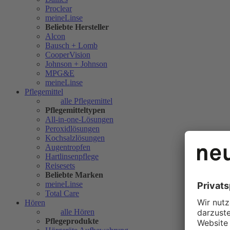
Proclear
meineLinse
Beliebte Hersteller
Alcon
Bausch + Lomb
CooperVision
Johnson + Johnson
MPG&E
meineLinse
Pflegemittel
alle Pflegemittel
Pflegemitteltypen
All-in-one-Lösungen
Peroxidlösungen
Kochsalzlösungen
Augentropfen
Hartlinsenpflege
Reisesets
Beliebte Marken
meineLinse
Total Care
Hören
alle Hören
Pflegeprodukte