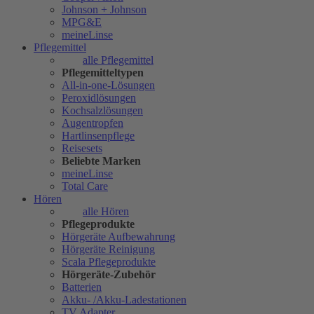
Johnson + Johnson
MPG&E
meineLinse
Pflegemittel
alle Pflegemittel
Pflegemitteltypen
All-in-one-Lösungen
Peroxidlösungen
Kochsalzlösungen
Augentropfen
Hartlinsenpflege
Reisesets
Beliebte Marken
meineLinse
Total Care
Hören
alle Hören
Pflegeprodukte
Hörgeräte Aufbewahrung
Hörgeräte Reinigung
Scala Pflegeprodukte
Hörgeräte-Zubehör
Batterien
Akku- /Akku-Ladestationen
TV Adapter