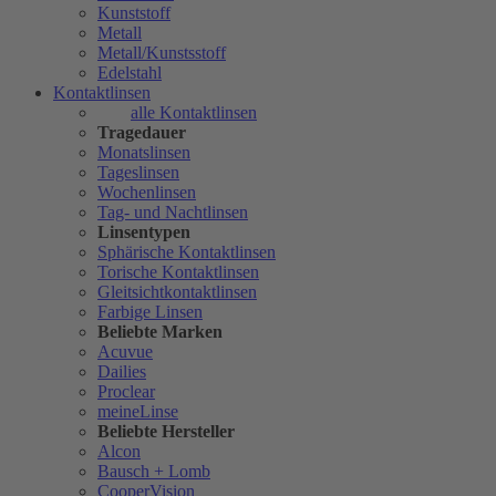
Kunststoff
Metall
Metall/Kunstsstoff
Edelstahl
Kontaktlinsen
alle Kontaktlinsen
Tragedauer
Monatslinsen
Tageslinsen
Wochenlinsen
Tag- und Nachtlinsen
Linsentypen
Sphärische Kontaktlinsen
Torische Kontaktlinsen
Gleitsichtkontaktlinsen
Farbige Linsen
Beliebte Marken
Acuvue
Dailies
Proclear
meineLinse
Beliebte Hersteller
Alcon
Bausch + Lomb
CooperVision