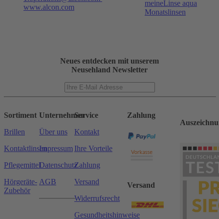
meineLinse aqua
www.alcon.com
Monatslinsen
Neues entdecken mit unserem
Neusehland Newsletter
Sortiment
Unternehmen
Service
Zahlung
Auszeichnu
Brillen
Über uns
Kontakt
Kontaktlinsen
Impressum
Ihre Vorteile
Pflegemittel
Datenschutz
Zahlung
Hörgeräte-
AGB
Versand
Versand
Zubehör
Widerrufsrecht
Gesundheitshinweise