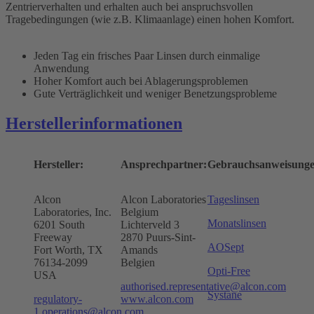
Zentrierverhalten und erhalten auch bei anspruchsvollen
Tragebedingungen (wie z.B. Klimaanlage) einen hohen Komfort.
Jeden Tag ein frisches Paar Linsen durch einmalige
Anwendung
Hoher Komfort auch bei Ablagerungsproblemen
Gute Verträglichkeit und weniger Benetzungsprobleme
Herstellerinformationen
Hersteller:
Ansprechpartner:
Gebrauchsanweisunge
Alcon
Alcon Laboratories
Tageslinsen
Laboratories, Inc.
Belgium
Monatslinsen
6201 South
Lichterveld 3
Freeway
2870 Puurs-Sint-
AOSept
Fort Worth, TX
Amands
76134-2099
Belgien
Opti-Free
USA
authorised.representative@alcon.com
Systane
regulatory-
www.alcon.com
1.operations@alcon.com