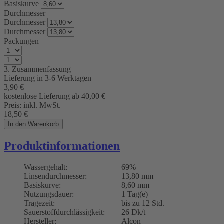
Basiskurve
Durchmesser
Durchmesser
Durchmesser
Packungen
3. Zusammenfassung
Lieferung in 3-6 Werktagen
3,90
€
kostenlose Lieferung ab 40,00
€
Preis:
inkl. MwSt.
18,50
€
In den Warenkorb
Produktinformationen
Wassergehalt:
69%
Linsendurchmesser:
13,80 mm
Basiskurve:
8,60 mm
Nutzungsdauer:
1 Tag(e)
Tragezeit:
bis zu 12 Std.
Sauerstoffdurchlässigkeit:
26 Dk/t
Hersteller:
Alcon