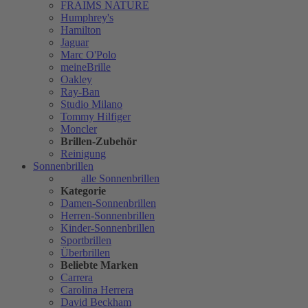
FRAIMS NATURE
Humphrey's
Hamilton
Jaguar
Marc O'Polo
meineBrille
Oakley
Ray-Ban
Studio Milano
Tommy Hilfiger
Moncler
Brillen-Zubehör
Reinigung
Sonnenbrillen
alle Sonnenbrillen
Kategorie
Damen-Sonnenbrillen
Herren-Sonnenbrillen
Kinder-Sonnenbrillen
Sportbrillen
Überbrillen
Beliebte Marken
Carrera
Carolina Herrera
David Beckham