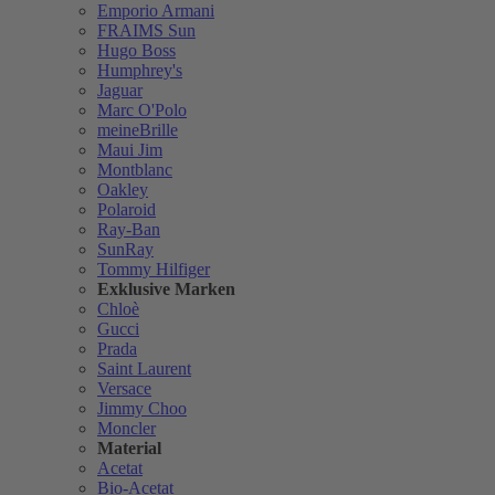
Emporio Armani
FRAIMS Sun
Hugo Boss
Humphrey's
Jaguar
Marc O'Polo
meineBrille
Maui Jim
Montblanc
Oakley
Polaroid
Ray-Ban
SunRay
Tommy Hilfiger
Exklusive Marken
Chloè
Gucci
Prada
Saint Laurent
Versace
Jimmy Choo
Moncler
Material
Acetat
Bio-Acetat