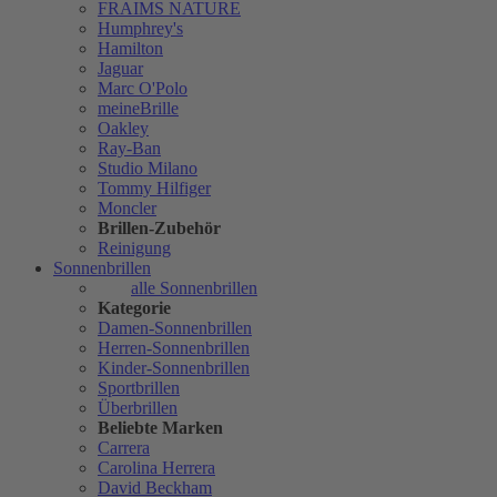
FRAIMS NATURE
Humphrey's
Hamilton
Jaguar
Marc O'Polo
meineBrille
Oakley
Ray-Ban
Studio Milano
Tommy Hilfiger
Moncler
Brillen-Zubehör
Reinigung
Sonnenbrillen
alle Sonnenbrillen
Kategorie
Damen-Sonnenbrillen
Herren-Sonnenbrillen
Kinder-Sonnenbrillen
Sportbrillen
Überbrillen
Beliebte Marken
Carrera
Carolina Herrera
David Beckham