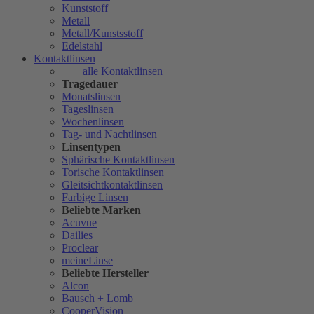
Kunststoff
Metall
Metall/Kunstsstoff
Edelstahl
Kontaktlinsen
alle Kontaktlinsen
Tragedauer
Monatslinsen
Tageslinsen
Wochenlinsen
Tag- und Nachtlinsen
Linsentypen
Sphärische Kontaktlinsen
Torische Kontaktlinsen
Gleitsichtkontaktlinsen
Farbige Linsen
Beliebte Marken
Acuvue
Dailies
Proclear
meineLinse
Beliebte Hersteller
Alcon
Bausch + Lomb
CooperVision