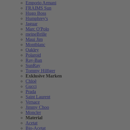
Emporio Armani
FRAIMS Sun
Hugo Boss
Humphrey's
Jaguar
Marc O'Polo
meineBrille
Maui Jim
Montblanc
Oakley
Polaroid
Ray-Ban
SunRay
Tommy Hilfiger
Exklusive Marken
Chloè
Gucci
Prada
Saint Laurent
Versace
Jimmy Choo
Moncler
Material
Acetat
Bio-Acetat