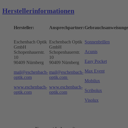
Herstellerinformationen
Hersteller:
Ansprechpartner:
Gebrauchsanweisunge
Eschenbach Optik
Eschenbach Optik
Sonnenbrillen
GmbH
GmbH
Acunis
Schopenhauerstr.
Schopenhauerstr.
10
10
Easy Pocket
90409 Nürnberg
90409 Nürnberg
Max Event
mail@eschenbach-
mail@eschenbach-
optik.com
optik.com
Mobilux
www.eschenbach-
www.eschenbach-
Scribolux
optik.com
optik.com
Visolux