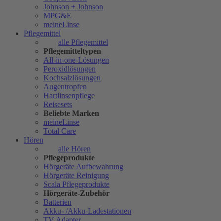
Johnson + Johnson
MPG&E
meineLinse
Pflegemittel
alle Pflegemittel
Pflegemitteltypen
All-in-one-Lösungen
Peroxidlösungen
Kochsalzlösungen
Augentropfen
Hartlinsenpflege
Reisesets
Beliebte Marken
meineLinse
Total Care
Hören
alle Hören
Pflegeprodukte
Hörgeräte Aufbewahrung
Hörgeräte Reinigung
Scala Pflegeprodukte
Hörgeräte-Zubehör
Batterien
Akku- /Akku-Ladestationen
TV Adapter