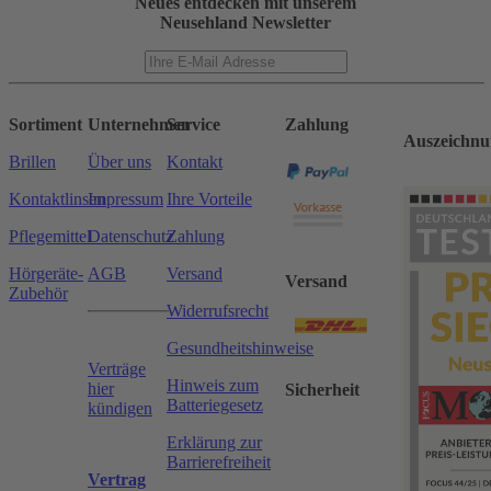
Neues entdecken mit unserem
Neusehland Newsletter
Sortiment
Unternehmen
Service
Zahlung
Auszeichnu
Brillen
Über uns
Kontakt
Kontaktlinsen
Impressum
Ihre Vorteile
Pflegemittel
Datenschutz
Zahlung
Hörgeräte-
AGB
Versand
Versand
Zubehör
Widerrufsrecht
Gesundheitshinweise
Verträge
Hinweis zum
hier
Sicherheit
Batteriegesetz
kündigen
Erklärung zur
Barrierefreiheit
Vertrag