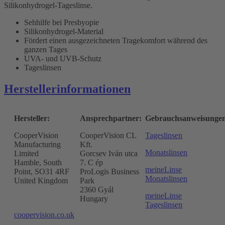
Silikonhydrogel-Tageslinse.
Sehhilfe bei Presbyopie
Silikonhydrogel-Material
Fördert einen ausgezeichneten Tragekomfort während des
ganzen Tages
UVA- und UVB-Schutz
Tageslinsen
Herstellerinformationen
Hersteller:
Ansprechpartner:
Gebrauchsanweisunge
CooperVision
CooperVision CL
Tageslinsen
Manufacturing
Kft.
Monatslinsen
Limited
Gorcsev Iván utca
Hamble, South
7. C ép
meineLinse
Point, SO31 4RF
ProLogis Business
Monatslinsen
United Kingdom
Park
2360 Gyál
meineLinse
Hungary
Tageslinsen
coopervision.co.uk