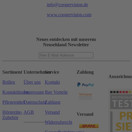
info@coopervision.de
www.coopervision.com
Neues entdecken mit unserem
Neusehland Newsletter
Sortiment
Unternehmen
Service
Zahlung
Auszeichnu
Brillen
Über uns
Kontakt
Kontaktlinsen
Impressum
Ihre Vorteile
Pflegemittel
Datenschutz
Zahlung
Hörgeräte-
AGB
Versand
Versand
Zubehör
Widerrufsrecht