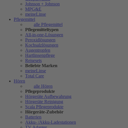
Johnson + Johnson
MPG&E
meineLinse
Pflegemittel
alle Pflegemittel
Pflegemitteltypen
All-in-one-Lösungen
Peroxidlösungen
Kochsalzlösungen
Augentropfen
Hartlinsenpflege
Reisesets
Beliebte Marken
meineLinse
Total Care
Hören
alle Hören
Pflegeprodukte
Hörgeräte Aufbewahrung
Hörgeräte Reinigung
Scala Pflegeprodukte
Hörgeräte-Zubehör
Batterien
Akku- /Akku-Ladestationen
TV Adapter