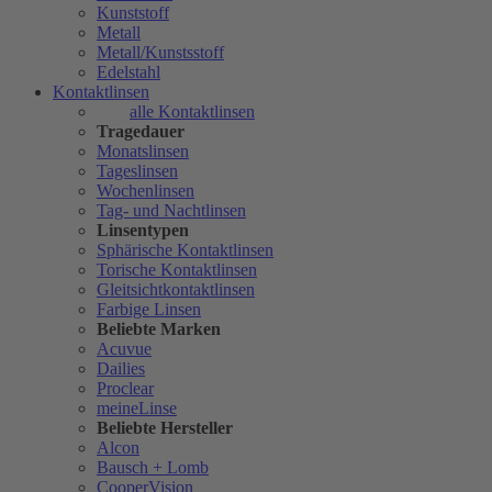
Kunststoff
Metall
Metall/Kunstsstoff
Edelstahl
Kontaktlinsen
alle Kontaktlinsen
Tragedauer
Monatslinsen
Tageslinsen
Wochenlinsen
Tag- und Nachtlinsen
Linsentypen
Sphärische Kontaktlinsen
Torische Kontaktlinsen
Gleitsichtkontaktlinsen
Farbige Linsen
Beliebte Marken
Acuvue
Dailies
Proclear
meineLinse
Beliebte Hersteller
Alcon
Bausch + Lomb
CooperVision