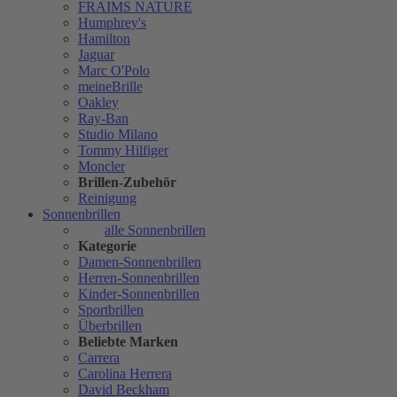
FRAIMS NATURE
Humphrey's
Hamilton
Jaguar
Marc O'Polo
meineBrille
Oakley
Ray-Ban
Studio Milano
Tommy Hilfiger
Moncler
Brillen-Zubehör
Reinigung
Sonnenbrillen
alle Sonnenbrillen
Kategorie
Damen-Sonnenbrillen
Herren-Sonnenbrillen
Kinder-Sonnenbrillen
Sportbrillen
Überbrillen
Beliebte Marken
Carrera
Carolina Herrera
David Beckham