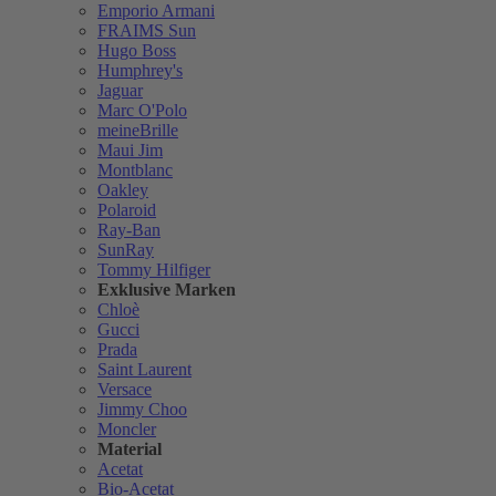
Emporio Armani
FRAIMS Sun
Hugo Boss
Humphrey's
Jaguar
Marc O'Polo
meineBrille
Maui Jim
Montblanc
Oakley
Polaroid
Ray-Ban
SunRay
Tommy Hilfiger
Exklusive Marken
Chloè
Gucci
Prada
Saint Laurent
Versace
Jimmy Choo
Moncler
Material
Acetat
Bio-Acetat