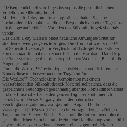
Die Bequemlichkeit von Tageslinsen plus die gesundheitlichen
Vorteile von Silikonhydrogel
Mit der clariti 1 day multifocal Tageslinse erhalten Sie eine
hochmoderne Kontaktlinse, die die Bequemlichkeit einer Tageslinse
mit den gesundheitlichen Vorteilen des Silikonhydrogel-Materials
vereint.
Das clariti 1 day Material bietet natürliche Atmungsaktivität für
strahlende, weniger gereizte Augen. Die Hornhaut wird zu 100%
mit Sauerstoff versorgt³; im Vergleich mit Hydrogel-Kontaktlinsen
kommt sogar dreimal mehr Sauerstoff an die Hornhaut. Damit liegt
die Sauerstoffmenge über dem empfohlenen Wert – ein Plus für die
Augengesundheit.
Durch die WetLoc™-Technologie entsteht eine natürlich feuchte
Kontaktlinse mit hervorragendem Tragekomfort
Die WetLoc™ Technologie in Kombination mit einem
wasserbindenden Silikonhydrogel- Material stellt sicher, dass die
gespeicherte Feuchtigkeit gleichmäßig über die Kontaktlinse verteilt
und die Linsenoberfläche den ganzen Tag über kontinuierlich
benetzt wird. Dieser Vorgang ähnelt der natürlichen
Feuchtigkeitsregulierung von gesunden Augen. Der hohe
Wassergehalt (56%) sorgt für einen hervorragenden ganztägigen
Tragekomfort. Sichern Sie sich Sicht auf alle Entfernungen plus die
gesundheitlichen Vorteile und die einfache Handhabung von clariti 1
day multifocal - der weltweit ersten und einzigen multifokalen