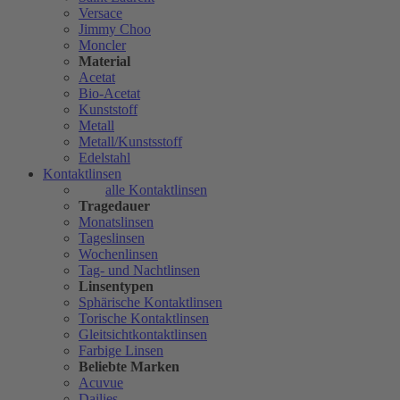
Versace
Jimmy Choo
Moncler
Material
Acetat
Bio-Acetat
Kunststoff
Metall
Metall/Kunstsstoff
Edelstahl
Kontaktlinsen
alle Kontaktlinsen
Tragedauer
Monatslinsen
Tageslinsen
Wochenlinsen
Tag- und Nachtlinsen
Linsentypen
Sphärische Kontaktlinsen
Torische Kontaktlinsen
Gleitsichtkontaktlinsen
Farbige Linsen
Beliebte Marken
Acuvue
Dailies