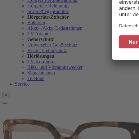
Hörgeräte Aufbewahrung
Hörgeräte Reinigung
Scala Pflegeprodukte
Hörgeräte-Zubehör
Batterien
Akku- /Akku-Ladestationen
TV Adapter
Gehörschutz
Universeller Gehörschutz
Kinder Gehörschutz
Hörlösungen
TV-Kopfhörer
Blitz- und Vibrationswecker
Signalanlagen
Telefone
Service
×