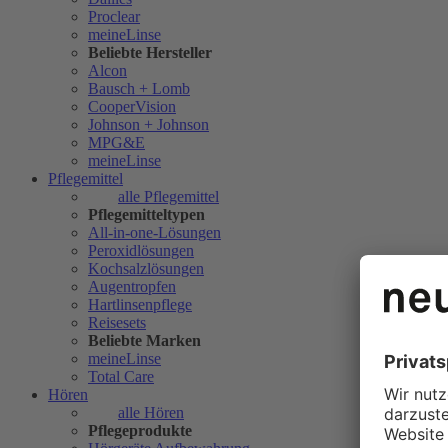
Proclear
meineLinse
Beliebte Hersteller
Alcon
Bausch + Lomb
CooperVision
Johnson + Johnson
MPG&E
meineLinse
Pflegemittel
alle Pflegemittel
Pflegemitteltypen
All-in-one-Lösungen
Peroxidlösungen
Kochsalzlösungen
Augentropfen
Hartlinsenpflege
Reisesets
Beliebte Marken
meineLinse
Total Care
Hören
alle Hören
Pflegeprodukte