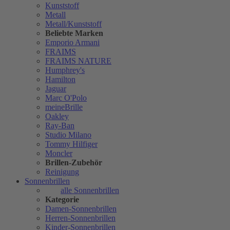
Kunststoff
Metall
Metall/Kunststoff
Beliebte Marken
Emporio Armani
FRAIMS
FRAIMS NATURE
Humphrey's
Hamilton
Jaguar
Marc O'Polo
meineBrille
Oakley
Ray-Ban
Studio Milano
Tommy Hilfiger
Moncler
Brillen-Zubehör
Reinigung
Sonnenbrillen
alle Sonnenbrillen
Kategorie
Damen-Sonnenbrillen
Herren-Sonnenbrillen
Kinder-Sonnenbrillen