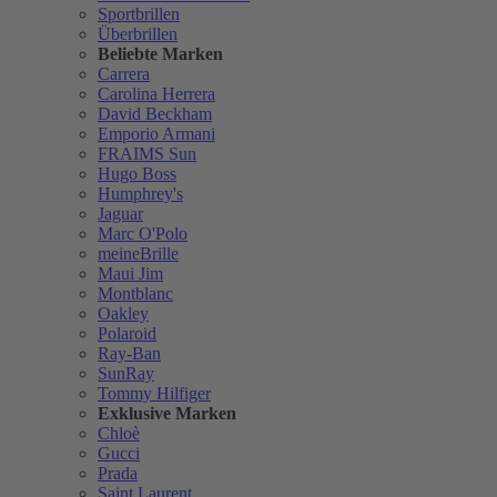
Sportbrillen
Überbrillen
Beliebte Marken
Carrera
Carolina Herrera
David Beckham
Emporio Armani
FRAIMS Sun
Hugo Boss
Humphrey's
Jaguar
Marc O'Polo
meineBrille
Maui Jim
Montblanc
Oakley
Polaroid
Ray-Ban
SunRay
Tommy Hilfiger
Exklusive Marken
Chloè
Gucci
Prada
Saint Laurent