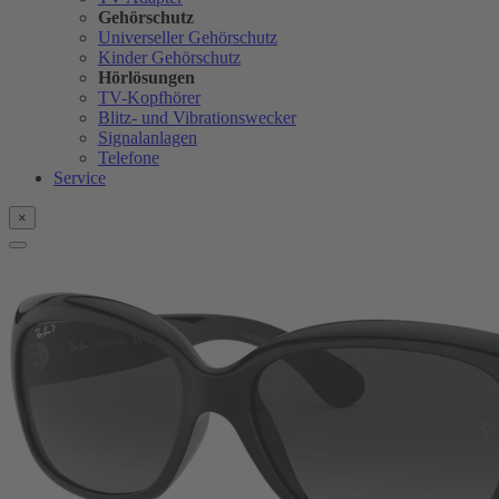
Gehörschutz
Universeller Gehörschutz
Kinder Gehörschutz
Hörlösungen
TV-Kopfhörer
Blitz- und Vibrationswecker
Signalanlagen
Telefone
Service
×