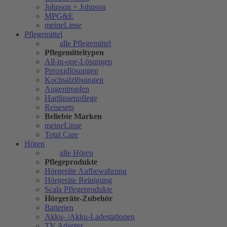
Johnson + Johnson
MPG&E
meineLinse
Pflegemittel
alle Pflegemittel
Pflegemitteltypen
All-in-one-Lösungen
Peroxidlösungen
Kochsalzlösungen
Augentropfen
Hartlinsenpflege
Reisesets
Beliebte Marken
meineLinse
Total Care
Hören
alle Hören
Pflegeprodukte
Hörgeräte Aufbewahrung
Hörgeräte Reinigung
Scala Pflegeprodukte
Hörgeräte-Zubehör
Batterien
Akku- /Akku-Ladestationen
TV Adapter