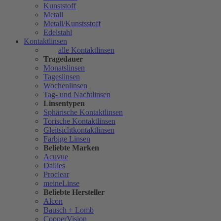
Kunststoff
Metall
Metall/Kunstsstoff
Edelstahl
Kontaktlinsen
alle Kontaktlinsen
Tragedauer
Monatslinsen
Tageslinsen
Wochenlinsen
Tag- und Nachtlinsen
Linsentypen
Sphärische Kontaktlinsen
Torische Kontaktlinsen
Gleitsichtkontaktlinsen
Farbige Linsen
Beliebte Marken
Acuvue
Dailies
Proclear
meineLinse
Beliebte Hersteller
Alcon
Bausch + Lomb
CooperVision