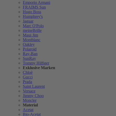
Emporio Armani
FRAIMS Sun
Hugo Boss
Humphrey's
Jaguar
Marc O'Polo
meineBrille
Maui Jim
Montblanc
Oakley
Polaroid
Ray-Ban
SunRay
Tommy Hilfiger
Exklusive Marken
Chloè
Gucci
Prada
Saint Laurent
Versace
Jimmy Choo
Moncler
Material
Acetat
Bio-Acetat