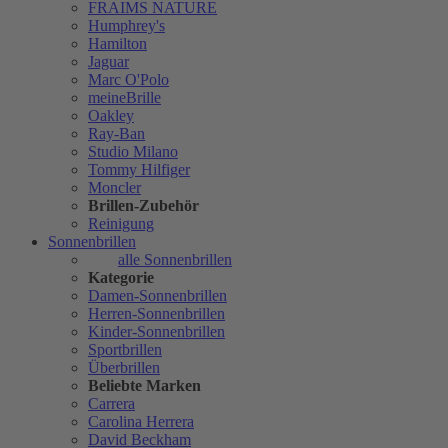
FRAIMS NATURE
Humphrey's
Hamilton
Jaguar
Marc O'Polo
meineBrille
Oakley
Ray-Ban
Studio Milano
Tommy Hilfiger
Moncler
Brillen-Zubehör
Reinigung
Sonnenbrillen
alle Sonnenbrillen
Kategorie
Damen-Sonnenbrillen
Herren-Sonnenbrillen
Kinder-Sonnenbrillen
Sportbrillen
Überbrillen
Beliebte Marken
Carrera
Carolina Herrera
David Beckham