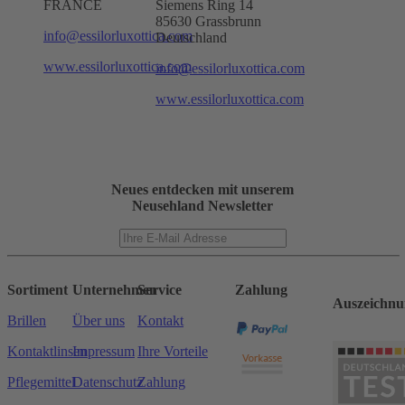
FRANCE
Siemens Ring 14
85630 Grassbrunn
info@essilorluxottica.com
Deutschland
www.essilorluxottica.com
info@essilorluxottica.com
www.essilorluxottica.com
Neues entdecken mit unserem
Neusehland Newsletter
Sortiment
Unternehmen
Service
Zahlung
Auszeichnu
Brillen
Über uns
Kontakt
Kontaktlinsen
Impressum
Ihre Vorteile
Pflegemittel
Datenschutz
Zahlung