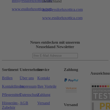
info@essilorluxottica.com
Deutschland
www.essilorluxottica.com
info@essilorluxottica.com
www.essilorluxottica.com
Neues entdecken mit unserem
Neusehland Newsletter
Sortiment
Unternehmen
Service
Zahlung
Auszeichnu
Brillen
Über uns
Kontakt
Kontaktlinsen
Impressum
Ihre Vorteile
Pflegemittel
Datenschutz
Zahlung
Hörgeräte-
AGB
Versand
Versand
Zubehör