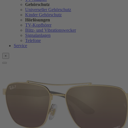
Gehörschutz
Universeller Gehörschutz
Kinder Gehörschutz
Hörlösungen
TV-Kopfhörer
Blitz- und Vibrationswecker
Signalanlagen
Telefone
Service
×