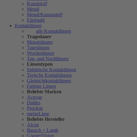
Kunststoff
Metall
Metall/Kunstsstoff
Edelstahl
Kontaktlinsen
alle Kontaktlinsen
Tragedauer
Monatslinsen
Tageslinsen
Wochenlinsen
Tag- und Nachtlinsen
Linsentypen
Sphärische Kontaktlinsen
Torische Kontaktlinsen
Gleitsichtkontaktlinsen
Farbige Linsen
Beliebte Marken
Acuvue
Dailies
Proclear
meineLinse
Beliebte Hersteller
Alcon
Bausch + Lomb
CooperVision