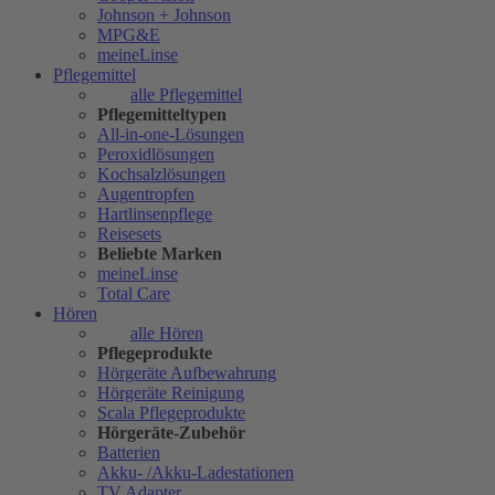
Johnson + Johnson
MPG&E
meineLinse
Pflegemittel
alle Pflegemittel
Pflegemitteltypen
All-in-one-Lösungen
Peroxidlösungen
Kochsalzlösungen
Augentropfen
Hartlinsenpflege
Reisesets
Beliebte Marken
meineLinse
Total Care
Hören
alle Hören
Pflegeprodukte
Hörgeräte Aufbewahrung
Hörgeräte Reinigung
Scala Pflegeprodukte
Hörgeräte-Zubehör
Batterien
Akku- /Akku-Ladestationen
TV Adapter