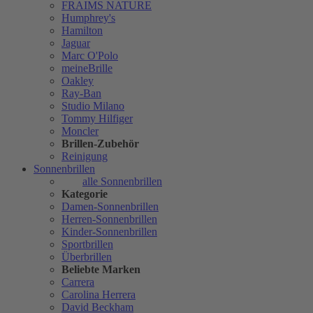
FRAIMS NATURE
Humphrey's
Hamilton
Jaguar
Marc O'Polo
meineBrille
Oakley
Ray-Ban
Studio Milano
Tommy Hilfiger
Moncler
Brillen-Zubehör
Reinigung
Sonnenbrillen
alle Sonnenbrillen
Kategorie
Damen-Sonnenbrillen
Herren-Sonnenbrillen
Kinder-Sonnenbrillen
Sportbrillen
Überbrillen
Beliebte Marken
Carrera
Carolina Herrera
David Beckham