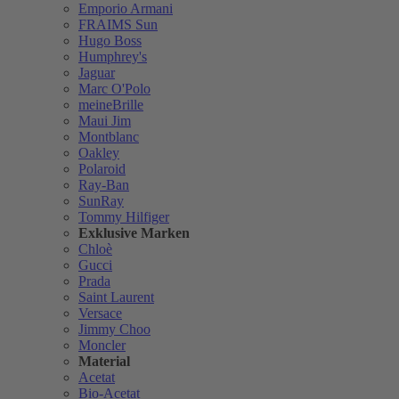
Emporio Armani
FRAIMS Sun
Hugo Boss
Humphrey's
Jaguar
Marc O'Polo
meineBrille
Maui Jim
Montblanc
Oakley
Polaroid
Ray-Ban
SunRay
Tommy Hilfiger
Exklusive Marken
Chloè
Gucci
Prada
Saint Laurent
Versace
Jimmy Choo
Moncler
Material
Acetat
Bio-Acetat