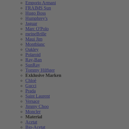
Emporio Armani
FRAIMS Sun
Hugo Boss
Humphrey's
Jaguar
Marc O'Polo
meineBrille
Maui Jim
Montblanc
Oakley
Polaroid
Ray-Ban
SunRay
Tommy Hilfiger
Exklusive Marken
Chloè
Gucci
Prada
Saint Laurent
Versace
Jimmy Choo
Moncler
Material
Acetat
Bio-Acetat