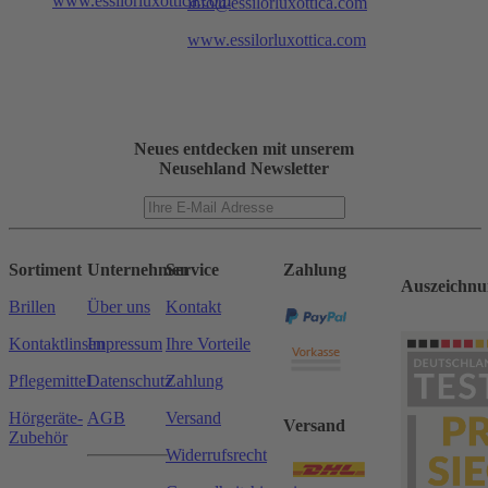
www.essilorluxottica.com
info@essilorluxottica.com
www.essilorluxottica.com
Neues entdecken mit unserem
Neusehland Newsletter
Sortiment
Unternehmen
Service
Zahlung
Auszeichnu
Brillen
Über uns
Kontakt
Kontaktlinsen
Impressum
Ihre Vorteile
Pflegemittel
Datenschutz
Zahlung
Hörgeräte-
AGB
Versand
Versand
Zubehör
Widerrufsrecht