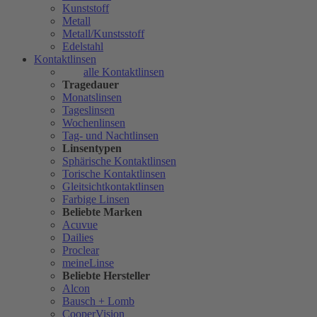
Kunststoff
Metall
Metall/Kunstsstoff
Edelstahl
Kontaktlinsen
alle Kontaktlinsen
Tragedauer
Monatslinsen
Tageslinsen
Wochenlinsen
Tag- und Nachtlinsen
Linsentypen
Sphärische Kontaktlinsen
Torische Kontaktlinsen
Gleitsichtkontaktlinsen
Farbige Linsen
Beliebte Marken
Acuvue
Dailies
Proclear
meineLinse
Beliebte Hersteller
Alcon
Bausch + Lomb
CooperVision