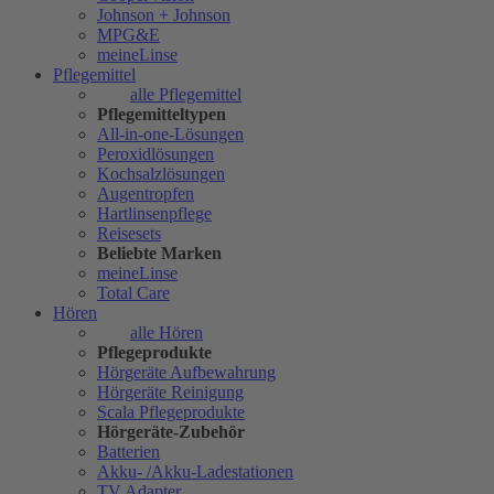
Johnson + Johnson
MPG&E
meineLinse
Pflegemittel
alle Pflegemittel
Pflegemitteltypen
All-in-one-Lösungen
Peroxidlösungen
Kochsalzlösungen
Augentropfen
Hartlinsenpflege
Reisesets
Beliebte Marken
meineLinse
Total Care
Hören
alle Hören
Pflegeprodukte
Hörgeräte Aufbewahrung
Hörgeräte Reinigung
Scala Pflegeprodukte
Hörgeräte-Zubehör
Batterien
Akku- /Akku-Ladestationen
TV Adapter