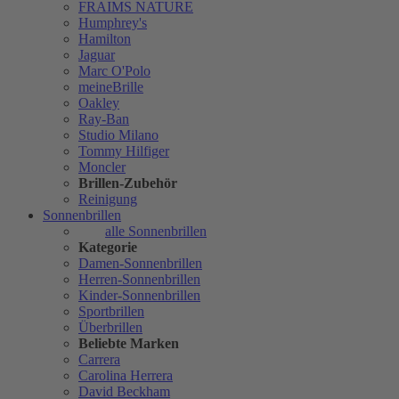
FRAIMS NATURE
Humphrey's
Hamilton
Jaguar
Marc O'Polo
meineBrille
Oakley
Ray-Ban
Studio Milano
Tommy Hilfiger
Moncler
Brillen-Zubehör
Reinigung
Sonnenbrillen
alle Sonnenbrillen
Kategorie
Damen-Sonnenbrillen
Herren-Sonnenbrillen
Kinder-Sonnenbrillen
Sportbrillen
Überbrillen
Beliebte Marken
Carrera
Carolina Herrera
David Beckham