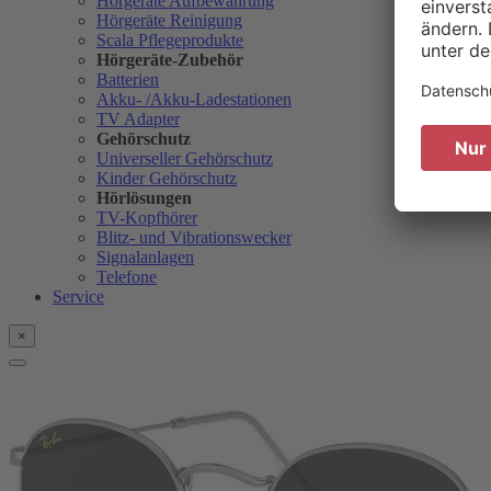
Hörgeräte Aufbewahrung
Hörgeräte Reinigung
Scala Pflegeprodukte
Hörgeräte-Zubehör
Batterien
Akku- /Akku-Ladestationen
TV Adapter
Gehörschutz
Universeller Gehörschutz
Kinder Gehörschutz
Hörlösungen
TV-Kopfhörer
Blitz- und Vibrationswecker
Signalanlagen
Telefone
Service
×