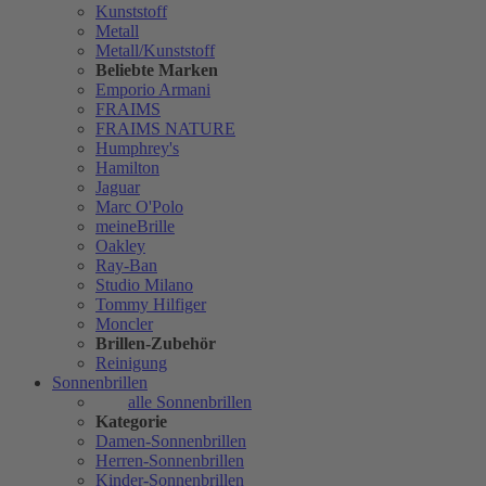
Kunststoff
Metall
Metall/Kunststoff
Beliebte Marken
Emporio Armani
FRAIMS
FRAIMS NATURE
Humphrey's
Hamilton
Jaguar
Marc O'Polo
meineBrille
Oakley
Ray-Ban
Studio Milano
Tommy Hilfiger
Moncler
Brillen-Zubehör
Reinigung
Sonnenbrillen
alle Sonnenbrillen
Kategorie
Damen-Sonnenbrillen
Herren-Sonnenbrillen
Kinder-Sonnenbrillen