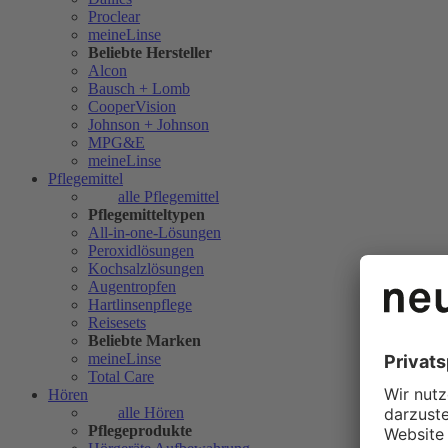
Proclear
meineLinse
Beliebte Hersteller
Alcon
Bausch + Lomb
CooperVision
Johnson + Johnson
MPG&E
meineLinse
Pflegemittel
alle Pflegemittel
Pflegemitteltypen
All-in-one-Lösungen
Peroxidlösungen
Kochsalzlösungen
Augentropfen
Hartlinsenpflege
Reisesets
Beliebte Marken
meineLinse
Total Care
Hören
alle Hören
Pflegeprodukte