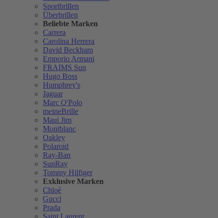
Sportbrillen
Überbrillen
Beliebte Marken
Carrera
Carolina Herrera
David Beckham
Emporio Armani
FRAIMS Sun
Hugo Boss
Humphrey's
Jaguar
Marc O'Polo
meineBrille
Maui Jim
Montblanc
Oakley
Polaroid
Ray-Ban
SunRay
Tommy Hilfiger
Exklusive Marken
Chloè
Gucci
Prada
Saint Laurent