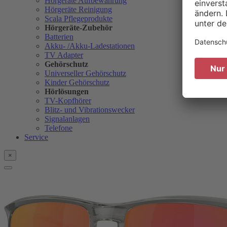
Hörgeräte Aufbewahrung
Hörgeräte Reinigung
Scala Pflegeprodukte
Hörgeräte-Zubehör
Batterien
Akku- /Akku-Ladestationen
TV Adapter
Gehörschutz
Universeller Gehörschutz
Kinder Gehörschutz
Hörlösungen
TV-Kopfhörer
Blitz- und Vibrationswecker
Signalanlagen
Telefone
Service
×