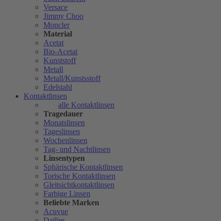
Versace
Jimmy Choo
Moncler
Material
Acetat
Bio-Acetat
Kunststoff
Metall
Metall/Kunstsstoff
Edelstahl
Kontaktlinsen
alle Kontaktlinsen
Tragedauer
Monatslinsen
Tageslinsen
Wochenlinsen
Tag- und Nachtlinsen
Linsentypen
Sphärische Kontaktlinsen
Torische Kontaktlinsen
Gleitsichtkontaktlinsen
Farbige Linsen
Beliebte Marken
Acuvue
Dailies