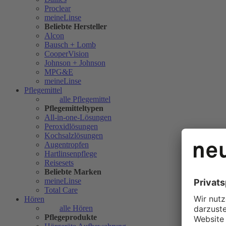
Proclear
meineLinse
Beliebte Hersteller
Alcon
Bausch + Lomb
CooperVision
Johnson + Johnson
MPG&E
meineLinse
Pflegemittel
alle Pflegemittel
Pflegemitteltypen
All-in-one-Lösungen
Peroxidlösungen
Kochsalzlösungen
Augentropfen
Hartlinsenpflege
Reisesets
Beliebte Marken
meineLinse
Total Care
Hören
alle Hören
Pflegeprodukte