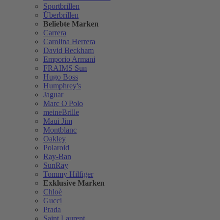
Sportbrillen
Überbrillen
Beliebte Marken
Carrera
Carolina Herrera
David Beckham
Emporio Armani
FRAIMS Sun
Hugo Boss
Humphrey's
Jaguar
Marc O'Polo
meineBrille
Maui Jim
Montblanc
Oakley
Polaroid
Ray-Ban
SunRay
Tommy Hilfiger
Exklusive Marken
Chloè
Gucci
Prada
Saint Laurent