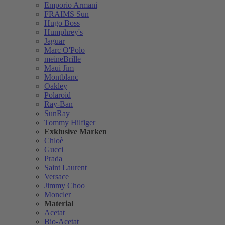
Emporio Armani
FRAIMS Sun
Hugo Boss
Humphrey's
Jaguar
Marc O'Polo
meineBrille
Maui Jim
Montblanc
Oakley
Polaroid
Ray-Ban
SunRay
Tommy Hilfiger
Exklusive Marken
Chloè
Gucci
Prada
Saint Laurent
Versace
Jimmy Choo
Moncler
Material
Acetat
Bio-Acetat