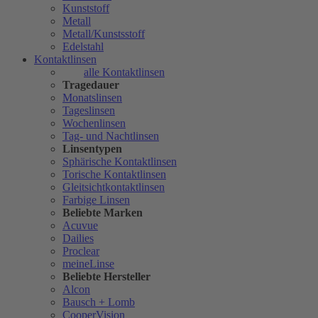
Kunststoff
Metall
Metall/Kunstsstoff
Edelstahl
Kontaktlinsen
alle Kontaktlinsen
Tragedauer
Monatslinsen
Tageslinsen
Wochenlinsen
Tag- und Nachtlinsen
Linsentypen
Sphärische Kontaktlinsen
Torische Kontaktlinsen
Gleitsichtkontaktlinsen
Farbige Linsen
Beliebte Marken
Acuvue
Dailies
Proclear
meineLinse
Beliebte Hersteller
Alcon
Bausch + Lomb
CooperVision