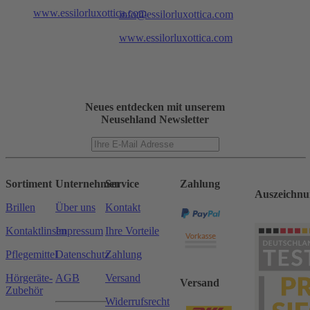
www.essilorluxottica.com
info@essilorluxottica.com
www.essilorluxottica.com
Neues entdecken mit unserem
Neusehland Newsletter
Sortiment
Unternehmen
Service
Zahlung
Auszeichnu
Brillen
Über uns
Kontakt
Kontaktlinsen
Impressum
Ihre Vorteile
Pflegemittel
Datenschutz
Zahlung
Hörgeräte-
AGB
Versand
Versand
Zubehör
Widerrufsrecht