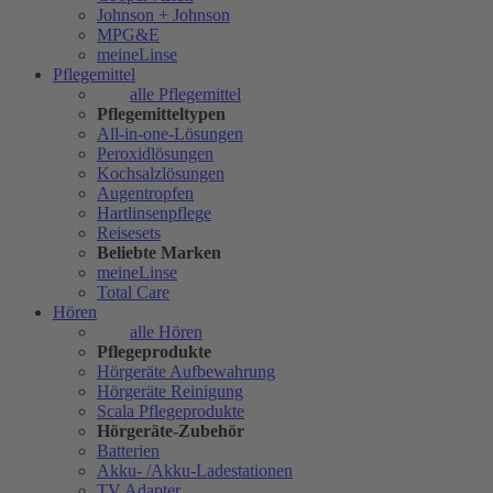
Johnson + Johnson
MPG&E
meineLinse
Pflegemittel
alle Pflegemittel
Pflegemitteltypen
All-in-one-Lösungen
Peroxidlösungen
Kochsalzlösungen
Augentropfen
Hartlinsenpflege
Reisesets
Beliebte Marken
meineLinse
Total Care
Hören
alle Hören
Pflegeprodukte
Hörgeräte Aufbewahrung
Hörgeräte Reinigung
Scala Pflegeprodukte
Hörgeräte-Zubehör
Batterien
Akku- /Akku-Ladestationen
TV Adapter