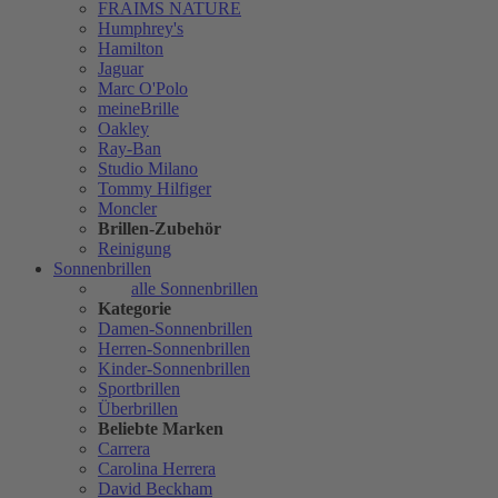
FRAIMS NATURE
Humphrey's
Hamilton
Jaguar
Marc O'Polo
meineBrille
Oakley
Ray-Ban
Studio Milano
Tommy Hilfiger
Moncler
Brillen-Zubehör
Reinigung
Sonnenbrillen
alle Sonnenbrillen
Kategorie
Damen-Sonnenbrillen
Herren-Sonnenbrillen
Kinder-Sonnenbrillen
Sportbrillen
Überbrillen
Beliebte Marken
Carrera
Carolina Herrera
David Beckham