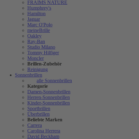
FRAIMS NATURE
Humphrey's
Hamilton
Jaguar
Marc O'Polo
meineBrille
Oakley
Ray-Ban
Studio Milano
Tommy Hilfiger
Moncler
Brillen-Zubehör
Reinigung
Sonnenbrillen
alle Sonnenbrillen
Kategorie
Damen-Sonnenbrillen
Herren-Sonnenbrillen
Kinder-Sonnenbrillen
Sportbrillen
Überbrillen
Beliebte Marken
Carrera
Carolina Herrera
David Beckham