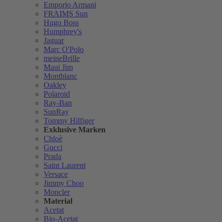
Emporio Armani
FRAIMS Sun
Hugo Boss
Humphrey's
Jaguar
Marc O'Polo
meineBrille
Maui Jim
Montblanc
Oakley
Polaroid
Ray-Ban
SunRay
Tommy Hilfiger
Exklusive Marken
Chloè
Gucci
Prada
Saint Laurent
Versace
Jimmy Choo
Moncler
Material
Acetat
Bio-Acetat