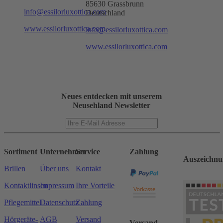
85630 Grassbrunn
info@essilorluxottica.com
Deutschland
www.essilorluxottica.com
info@essilorluxottica.com
www.essilorluxottica.com
Neues entdecken mit unserem
Neusehland Newsletter
Sortiment
Unternehmen
Service
Zahlung
Auszeichnu
Brillen
Über uns
Kontakt
Kontaktlinsen
Impressum
Ihre Vorteile
Pflegemittel
Datenschutz
Zahlung
Hörgeräte-
AGB
Versand
Versand