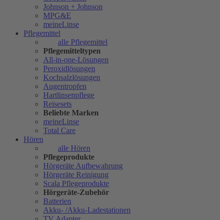
Johnson + Johnson
MPG&E
meineLinse
Pflegemittel
alle Pflegemittel
Pflegemitteltypen
All-in-one-Lösungen
Peroxidlösungen
Kochsalzlösungen
Augentropfen
Hartlinsenpflege
Reisesets
Beliebte Marken
meineLinse
Total Care
Hören
alle Hören
Pflegeprodukte
Hörgeräte Aufbewahrung
Hörgeräte Reinigung
Scala Pflegeprodukte
Hörgeräte-Zubehör
Batterien
Akku- /Akku-Ladestationen
TV Adapter