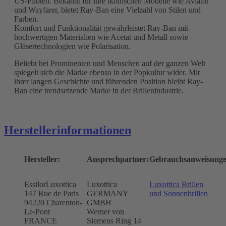
US-Piloten. Bekannt für ihre ikonischen Modelle wie Aviator
und Wayfarer, bietet Ray-Ban eine Vielzahl von Stilen und
Farben.
Komfort und Funktionalität gewährleistet Ray-Ban mit
hochwertigen Materialien wie Acetat und Metall sowie
Gläsertechnologien wie Polarisation.
Beliebt bei Prominenten und Menschen auf der ganzen Welt
spiegelt sich die Marke ebenso in der Popkultur wider. Mit
ihrer langen Geschichte und führenden Position bleibt Ray-
Ban eine trendsetzende Marke in der Brillenindustrie.
Herstellerinformationen
Hersteller:
Ansprechpartner:
Gebrauchsanweisunge
EssilorLuxottica
Luxottica
Luxottica Brillen
147 Rue de Paris
GERMANY
und Sonnenbrillen
94220 Charenton-
GMBH
Le-Pont
Werner von
FRANCE
Siemens Ring 14