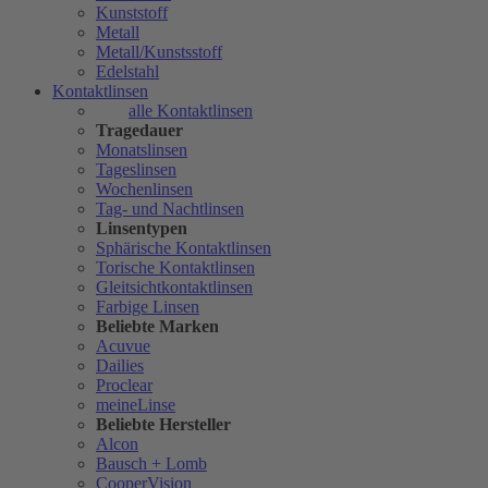
Kunststoff
Metall
Metall/Kunstsstoff
Edelstahl
Kontaktlinsen
alle Kontaktlinsen
Tragedauer
Monatslinsen
Tageslinsen
Wochenlinsen
Tag- und Nachtlinsen
Linsentypen
Sphärische Kontaktlinsen
Torische Kontaktlinsen
Gleitsichtkontaktlinsen
Farbige Linsen
Beliebte Marken
Acuvue
Dailies
Proclear
meineLinse
Beliebte Hersteller
Alcon
Bausch + Lomb
CooperVision