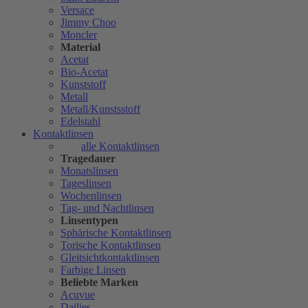
Versace
Jimmy Choo
Moncler
Material
Acetat
Bio-Acetat
Kunststoff
Metall
Metall/Kunstsstoff
Edelstahl
Kontaktlinsen
alle Kontaktlinsen
Tragedauer
Monatslinsen
Tageslinsen
Wochenlinsen
Tag- und Nachtlinsen
Linsentypen
Sphärische Kontaktlinsen
Torische Kontaktlinsen
Gleitsichtkontaktlinsen
Farbige Linsen
Beliebte Marken
Acuvue
Dailies