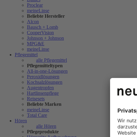
Proclear
meineLinse
Beliebte Hersteller
Alcon
Bausch + Lomb
CooperVision
Johnson + Johnson
MPG&E
meineLinse
Pflegemittel
alle Pflegemittel
Pflegemitteltypen
All-in-one-Lösungen
Peroxidlösungen
Kochsalzlösungen
Augentropfen
Hartlinsenpflege
Reisesets
Beliebte Marken
meineLinse
Total Care
Hören
alle Hören
Pflegeprodukte