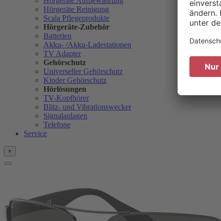
Hörgeräte Aufbewahrung
Hörgeräte Reinigung
Scala Pflegeprodukte
Hörgeräte-Zubehör
Batterien
Akku- /Akku-Ladestationen
TV Adapter
Gehörschutz
Universeller Gehörschutz
Kinder Gehörschutz
Hörlösungen
TV-Kopfhörer
Blitz- und Vibrationswecker
Signalanlagen
Telefone
Service
×