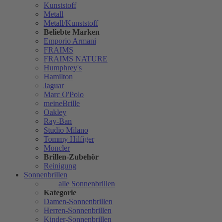
Kunststoff
Metall
Metall/Kunststoff
Beliebte Marken
Emporio Armani
FRAIMS
FRAIMS NATURE
Humphrey's
Hamilton
Jaguar
Marc O'Polo
meineBrille
Oakley
Ray-Ban
Studio Milano
Tommy Hilfiger
Moncler
Brillen-Zubehör
Reinigung
Sonnenbrillen
alle Sonnenbrillen
Kategorie
Damen-Sonnenbrillen
Herren-Sonnenbrillen
Kinder-Sonnenbrillen