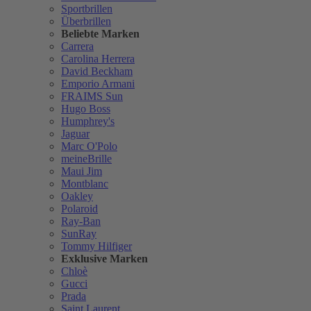
Sportbrillen
Überbrillen
Beliebte Marken
Carrera
Carolina Herrera
David Beckham
Emporio Armani
FRAIMS Sun
Hugo Boss
Humphrey's
Jaguar
Marc O'Polo
meineBrille
Maui Jim
Montblanc
Oakley
Polaroid
Ray-Ban
SunRay
Tommy Hilfiger
Exklusive Marken
Chloè
Gucci
Prada
Saint Laurent