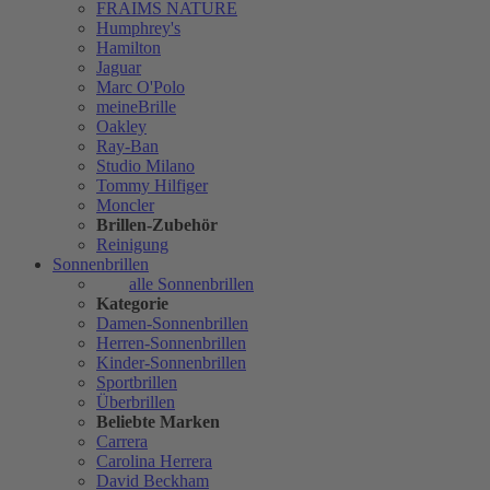
FRAIMS NATURE
Humphrey's
Hamilton
Jaguar
Marc O'Polo
meineBrille
Oakley
Ray-Ban
Studio Milano
Tommy Hilfiger
Moncler
Brillen-Zubehör
Reinigung
Sonnenbrillen
alle Sonnenbrillen
Kategorie
Damen-Sonnenbrillen
Herren-Sonnenbrillen
Kinder-Sonnenbrillen
Sportbrillen
Überbrillen
Beliebte Marken
Carrera
Carolina Herrera
David Beckham