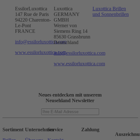
EssilorLuxottica
Luxottica
Luxottica Brillen
147 Rue de Paris
GERMANY
und Sonnenbrillen
94220 Charenton-
GMBH
Le-Pont
Werner von
FRANCE
Siemens Ring 14
85630 Grassbrunn
info@essilorluxottica.com
Deutschland
www.essilorluxottica.com
info@essilorluxottica.com
www.essilorluxottica.com
Neues entdecken mit unserem
Neusehland Newsletter
Sortiment
Unternehmen
Service
Zahlung
Auszeichnu