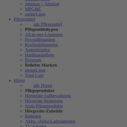
Johnson + Johnson
MPG&E
meineLinse
Pflegemittel
alle Pflegemittel
Pflegemitteltypen
All-in-one-Lösungen
Peroxidlösungen
Kochsalzlösungen
Augentropfen
Hartlinsenpflege
Reisesets
Beliebte Marken
meineLinse
Total Care
Hören
alle Hören
Pflegeprodukte
Hörgeräte Aufbewahrung
Hörgeräte Reinigung
Scala Pflegeprodukte
Hörgeräte-Zubehör
Batterien
Akku- /Akku-Ladestationen
TV Adapter