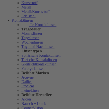
Kunststoff
Metall
Metall/Kunstsstoff
Edelstahl
Kontaktlinsen
alle Kontaktlinsen
Tragedauer
Monatslinsen
Tageslinsen
Wochenlinsen
Tag- und Nachtlinsen
Linsentypen
Sphärische Kontaktlinsen
Torische Kontaktlinsen
Gleitsichtkontaktlinsen
Farbige Linsen
Beliebte Marken
Acuvue
Dailies
Proclear
meineLinse
Beliebte Hersteller
Alcon
Bausch + Lomb
CooperVision