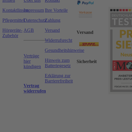
Brillen
Über uns
Kontakt
Kontaktlinsen
Impressum
Ihre Vorteile
Pflegemittel
Datenschutz
Zahlung
Hörgeräte-
AGB
Versand
Versand
Zubehör
Widerrufsrecht
Gesundheitshinweise
Verträge
Hinweis zum
hier
Sicherheit
Batteriegesetz
kündigen
Erklärung zur
Barrierefreiheit
Vertrag
widerrufen