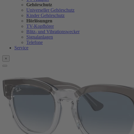
Gehörschutz
Universeller Gehörschutz
Kinder Gehörschutz
Hörlösungen
TV-Kopfhörer
Blitz- und Vibrationswecker
Signalanlagen
Telefone
Service
×