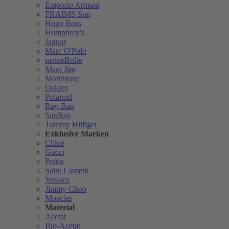
Emporio Armani
FRAIMS Sun
Hugo Boss
Humphrey's
Jaguar
Marc O'Polo
meineBrille
Maui Jim
Montblanc
Oakley
Polaroid
Ray-Ban
SunRay
Tommy Hilfiger
Exklusive Marken
Chloè
Gucci
Prada
Saint Laurent
Versace
Jimmy Choo
Moncler
Material
Acetat
Bio-Acetat