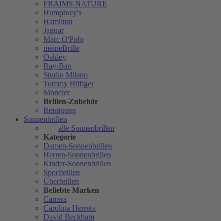
FRAIMS NATURE
Humphrey's
Hamilton
Jaguar
Marc O'Polo
meineBrille
Oakley
Ray-Ban
Studio Milano
Tommy Hilfiger
Moncler
Brillen-Zubehör
Reinigung
Sonnenbrillen
alle Sonnenbrillen
Kategorie
Damen-Sonnenbrillen
Herren-Sonnenbrillen
Kinder-Sonnenbrillen
Sportbrillen
Überbrillen
Beliebte Marken
Carrera
Carolina Herrera
David Beckham