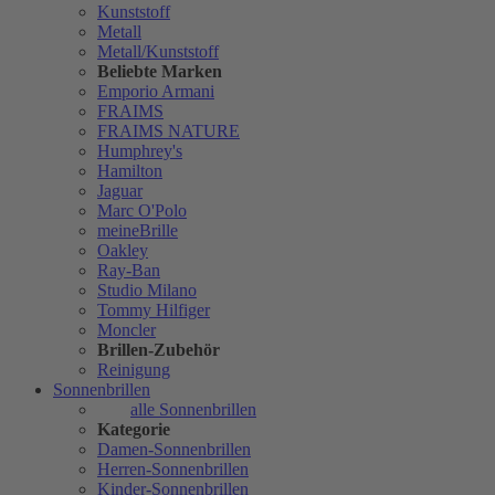
Kunststoff
Metall
Metall/Kunststoff
Beliebte Marken
Emporio Armani
FRAIMS
FRAIMS NATURE
Humphrey's
Hamilton
Jaguar
Marc O'Polo
meineBrille
Oakley
Ray-Ban
Studio Milano
Tommy Hilfiger
Moncler
Brillen-Zubehör
Reinigung
Sonnenbrillen
alle Sonnenbrillen
Kategorie
Damen-Sonnenbrillen
Herren-Sonnenbrillen
Kinder-Sonnenbrillen