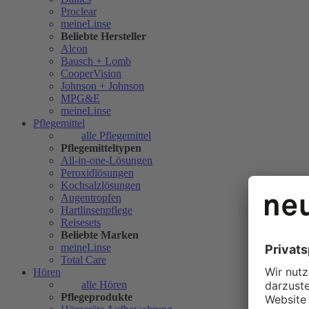
Proclear
meineLinse
Beliebte Hersteller
Alcon
Bausch + Lomb
CooperVision
Johnson + Johnson
MPG&E
meineLinse
Pflegemittel
alle Pflegemittel
Pflegemitteltypen
All-in-one-Lösungen
Peroxidlösungen
Kochsalzlösungen
Augentropfen
Hartlinsenpflege
Reisesets
Beliebte Marken
meineLinse
Total Care
Hören
alle Hören
Pflegeprodukte