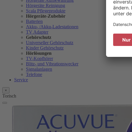
Hörgeräte Aufbewahrung
Hörgeräte Reinigung
Scala Pflegeprodukte
Hörgeräte-Zubehör
Batterien
Akku- /Akku-Ladestationen
TV Adapter
Gehörschutz
Universeller Gehörschutz
Kinder Gehörschutz
Hörlösungen
TV-Kopfhörer
Blitz- und Vibrationswecker
Signalanlagen
Telefone
Service
×
Torisch