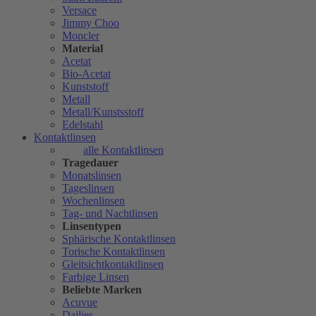
Versace
Jimmy Choo
Moncler
Material
Acetat
Bio-Acetat
Kunststoff
Metall
Metall/Kunstsstoff
Edelstahl
Kontaktlinsen
alle Kontaktlinsen
Tragedauer
Monatslinsen
Tageslinsen
Wochenlinsen
Tag- und Nachtlinsen
Linsentypen
Sphärische Kontaktlinsen
Torische Kontaktlinsen
Gleitsichtkontaktlinsen
Farbige Linsen
Beliebte Marken
Acuvue
Dailies