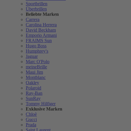
Sportbrillen
Überbrillen
Beliebte Marken
Carrera
Carolina Herrera
David Beckham
Emporio Armani
FRAIMS Sun
Hugo Boss
Humphrey's
Jaguar
Marc O'Polo
meineBrille
Maui Jim
Montblanc
Oakley
Polaroid
Ray-Ban
SunRay
Tommy Hilfiger
Exklusive Marken
Chloè
Gucci
Prada
Saint Laurent