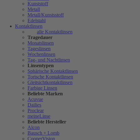
Kunststoff
Metall
Metall/Kunstsstoff
Edelstahl
Kontaktlinsen
alle Kontaktlinsen
Tragedauer
Monatslinsen
Tageslinsen
Wochenlinsen
Tag- und Nachtlinsen
Linsentypen
Sphärische Kontaktlinsen
Torische Kontaktlinsen
Gleitsichtkontaktlinsen
Farbige Linsen
Beliebte Marken
Acuvue
Dailies
Proclear
meineLinse
Beliebte Hersteller
Alcon
Bausch + Lomb
CooperVision