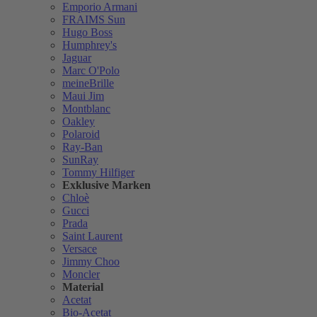
Emporio Armani
FRAIMS Sun
Hugo Boss
Humphrey's
Jaguar
Marc O'Polo
meineBrille
Maui Jim
Montblanc
Oakley
Polaroid
Ray-Ban
SunRay
Tommy Hilfiger
Exklusive Marken
Chloè
Gucci
Prada
Saint Laurent
Versace
Jimmy Choo
Moncler
Material
Acetat
Bio-Acetat