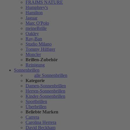
FRAIMS NATURE
Humphrey's
Hamilton
Jaguar
Marc O'Polo
meineBrille
Oakley
Ray-Ban
Studio Milano
Tommy Hilfiger
Moncler
Brillen-Zubehör
Reinigung
Sonnenbrillen
alle Sonnenbrillen
Kategorie
Damen-Sonnenbrillen
Herren-Sonnenbrillen
Kinder-Sonnenbrillen
Sportbrillen
Überbrillen
Beliebte Marken
Carrera
Carolina Herrera
David Beckham