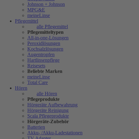
Johnson + Johnson
MPG&E
meineLinse
Pflegemittel
alle Pflegemittel
Pflegemitteltypen
All-in-one-Lösungen
Peroxidlösungen
Kochsalzlösungen
Augentropfen
Hartlinsenpflege
Reisesets
Beliebte Marken
meineLinse
Total Care
Hören
alle Hören
Pflegeprodukte
Hörgeräte Aufbewahrung
Hörgeräte Reinigung
Scala Pflegeprodukte
Hörgeräte-Zubehör
Batterien
Akku- /Akku-Ladestationen
TV Adapter