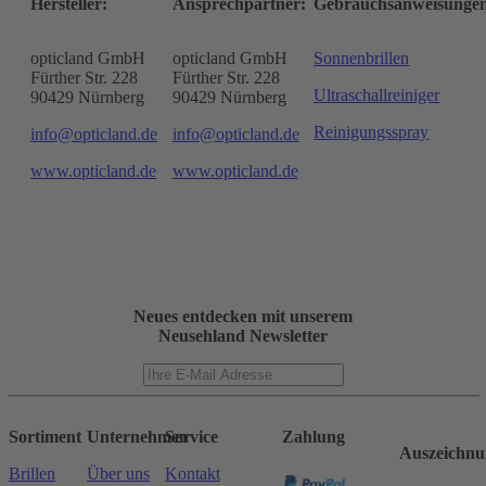
Hersteller:
Ansprechpartner:
Gebrauchsanweisunge
opticland GmbH
opticland GmbH
Sonnenbrillen
Fürther Str. 228
Fürther Str. 228
Ultraschallreiniger
90429 Nürnberg
90429 Nürnberg
Reinigungsspray
info@opticland.de
info@opticland.de
www.opticland.de
www.opticland.de
Neues entdecken mit unserem
Neusehland Newsletter
Sortiment
Unternehmen
Service
Zahlung
Auszeichnu
Brillen
Über uns
Kontakt