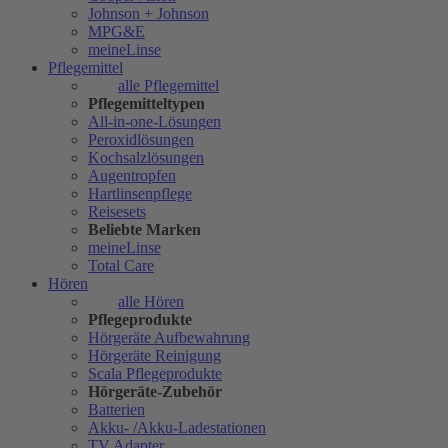
Johnson + Johnson
MPG&E
meineLinse
Pflegemittel
alle Pflegemittel
Pflegemitteltypen
All-in-one-Lösungen
Peroxidlösungen
Kochsalzlösungen
Augentropfen
Hartlinsenpflege
Reisesets
Beliebte Marken
meineLinse
Total Care
Hören
alle Hören
Pflegeprodukte
Hörgeräte Aufbewahrung
Hörgeräte Reinigung
Scala Pflegeprodukte
Hörgeräte-Zubehör
Batterien
Akku- /Akku-Ladestationen
TV Adapter