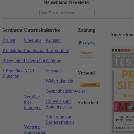
Neusehland Newsletter
Sortiment
Unternehmen
Service
Zahlung
Auszeichnu
Brillen
Über uns
Kontakt
Kontaktlinsen
Impressum
Ihre Vorteile
Pflegemittel
Datenschutz
Zahlung
Hörgeräte-
AGB
Versand
Versand
Zubehör
Widerrufsrecht
Gesundheitshinweise
Verträge
Hinweis zum
hier
Sicherheit
Batteriegesetz
kündigen
Erklärung zur
Barrierefreiheit
Vertrag
widerrufen