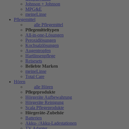
Johnson + Johnson
MPG&E
meineLinse
Pflegemittel
alle Pflegemittel
Pflegemitteltypen
All-in-one-Lösungen
Peroxidlösungen
Kochsalzlösungen
Augentropfen
Hartlinsenpflege
Reisesets
Beliebte Marken
meineLinse
Total Care
Hören
alle Hören
Pflegeprodukte
Hörgeräte Aufbewahrung
Hörgeräte Reinigung
Scala Pflegeprodukte
Hörgeräte-Zubehör
Batterien
Akku- /Akku-Ladestationen
TV Adapter