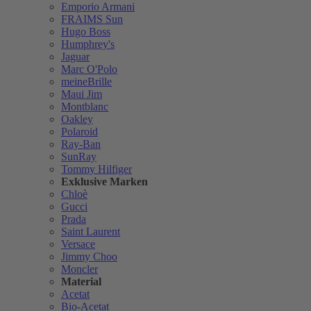
Emporio Armani
FRAIMS Sun
Hugo Boss
Humphrey's
Jaguar
Marc O'Polo
meineBrille
Maui Jim
Montblanc
Oakley
Polaroid
Ray-Ban
SunRay
Tommy Hilfiger
Exklusive Marken
Chloè
Gucci
Prada
Saint Laurent
Versace
Jimmy Choo
Moncler
Material
Acetat
Bio-Acetat