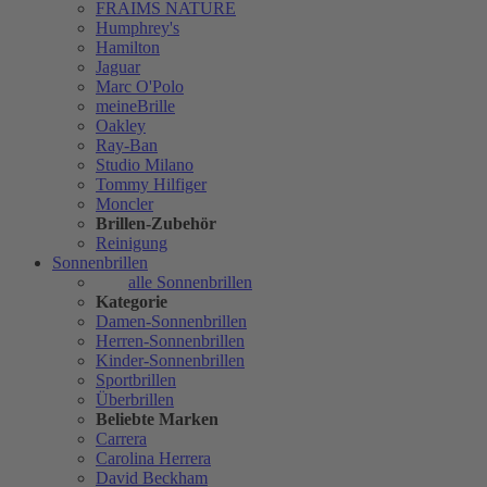
FRAIMS NATURE
Humphrey's
Hamilton
Jaguar
Marc O'Polo
meineBrille
Oakley
Ray-Ban
Studio Milano
Tommy Hilfiger
Moncler
Brillen-Zubehör
Reinigung
Sonnenbrillen
alle Sonnenbrillen
Kategorie
Damen-Sonnenbrillen
Herren-Sonnenbrillen
Kinder-Sonnenbrillen
Sportbrillen
Überbrillen
Beliebte Marken
Carrera
Carolina Herrera
David Beckham