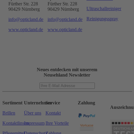
Fürther Str. 228
Fürther Str. 228
Ultraschallreiniger
90429 Nürnberg
90429 Nürnberg
Reinigungsspray
info@opticland.de
info@opticland.de
www.opticland.de
www.opticland.de
Neues entdecken mit unserem
Neusehland Newsletter
Sortiment
Unternehmen
Service
Zahlung
Auszeichnu
Brillen
Über uns
Kontakt
Kontaktlinsen
Impressum
Ihre Vorteile
Pflegemittel
Datenschutz
Zahlung