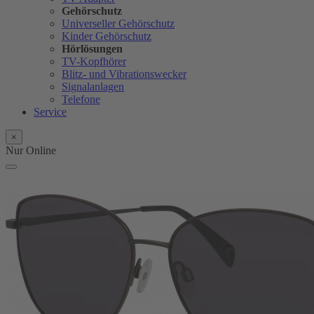
Gehörschutz
Universeller Gehörschutz
Kinder Gehörschutz
Hörlösungen
TV-Kopfhörer
Blitz- und Vibrationswecker
Signalanlagen
Telefone
Service
×
Nur Online