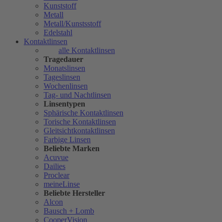
Kunststoff
Metall
Metall/Kunstsstoff
Edelstahl
Kontaktlinsen
alle Kontaktlinsen
Tragedauer
Monatslinsen
Tageslinsen
Wochenlinsen
Tag- und Nachtlinsen
Linsentypen
Sphärische Kontaktlinsen
Torische Kontaktlinsen
Gleitsichtkontaktlinsen
Farbige Linsen
Beliebte Marken
Acuvue
Dailies
Proclear
meineLinse
Beliebte Hersteller
Alcon
Bausch + Lomb
CooperVision