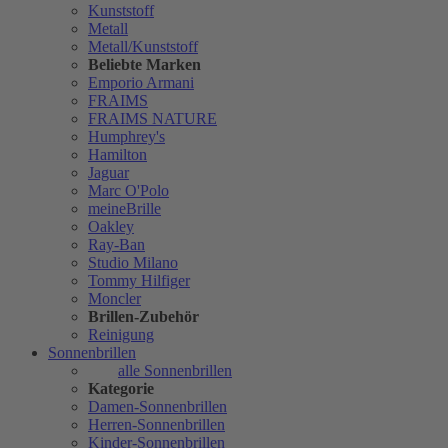
Kunststoff
Metall
Metall/Kunststoff
Beliebte Marken
Emporio Armani
FRAIMS
FRAIMS NATURE
Humphrey's
Hamilton
Jaguar
Marc O'Polo
meineBrille
Oakley
Ray-Ban
Studio Milano
Tommy Hilfiger
Moncler
Brillen-Zubehör
Reinigung
Sonnenbrillen
alle Sonnenbrillen
Kategorie
Damen-Sonnenbrillen
Herren-Sonnenbrillen
Kinder-Sonnenbrillen