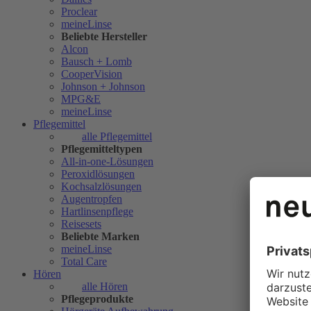
Proclear
meineLinse
Beliebte Hersteller
Alcon
Bausch + Lomb
CooperVision
Johnson + Johnson
MPG&E
meineLinse
Pflegemittel
alle Pflegemittel
Pflegemitteltypen
All-in-one-Lösungen
Peroxidlösungen
Kochsalzlösungen
Augentropfen
Hartlinsenpflege
Reisesets
Beliebte Marken
meineLinse
Total Care
Hören
alle Hören
Pflegeprodukte