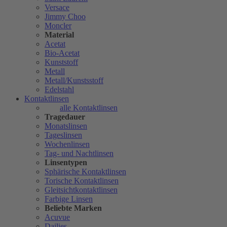
Versace
Jimmy Choo
Moncler
Material
Acetat
Bio-Acetat
Kunststoff
Metall
Metall/Kunstsstoff
Edelstahl
Kontaktlinsen
alle Kontaktlinsen
Tragedauer
Monatslinsen
Tageslinsen
Wochenlinsen
Tag- und Nachtlinsen
Linsentypen
Sphärische Kontaktlinsen
Torische Kontaktlinsen
Gleitsichtkontaktlinsen
Farbige Linsen
Beliebte Marken
Acuvue
Dailies