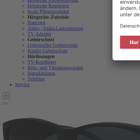
Hörgeräte Aufbewahrung
Hörgeräte Reinigung
Scala Pflegeprodukte
Hörgeräte-Zubehör
Batterien
Akku- /Akku-Ladestationen
TV Adapter
Gehörschutz
Universeller Gehörschutz
Kinder Gehörschutz
Hörlösungen
TV-Kopfhörer
Blitz- und Vibrationswecker
Signalanlagen
Telefone
Service
×