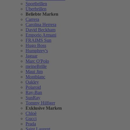
Sportbrillen
Überbrillen
Beliebte Marken
Carrera
Carolina Herrera
David Beckham
Emporio Armani
FRAIMS Sun
Hugo Boss
Humphrey's
Jaguar
Marc O'Polo
meineBrille
Maui Jim
Montblanc
Oakley
Polaroid
Ray-Ban
SunRay
Tommy Hilfiger
Exklusive Marken
Chloè
Gucci
Prada
Saint Laurent