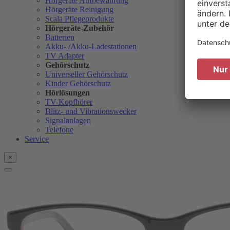
Hörgeräte Aufbewahrung
Hörgeräte Reinigung
Scala Pflegeprodukte
Hörgeräte-Zubehör
Batterien
Akku- /Akku-Ladestationen
TV Adapter
Gehörschutz
Universeller Gehörschutz
Kinder Gehörschutz
Hörlösungen
TV-Kopfhörer
Blitz- und Vibrationswecker
Signalanlagen
Telefone
Service
×