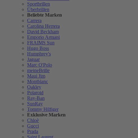
Sportbrillen
Überbrillen
Beliebte Marken
Carrera
Carolina Herrera
David Beckham
Emporio Armani
FRAIMS Sun
Hugo Boss
Humphrey's
Jaguar
Marc O'Polo
meineBrille
Maui Jim
Montblanc
Oakley
Polaroid
Ray-Ban
SunRay
Tommy Hilfiger
Exklusive Marken
Chloè
Gucci
Prada
Saint Laurent