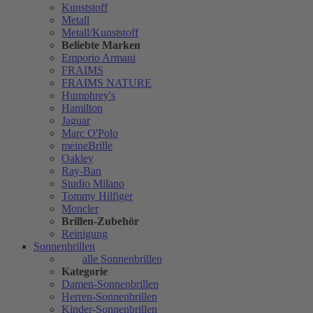
Kunststoff
Metall
Metall/Kunststoff
Beliebte Marken
Emporio Armani
FRAIMS
FRAIMS NATURE
Humphrey's
Hamilton
Jaguar
Marc O'Polo
meineBrille
Oakley
Ray-Ban
Studio Milano
Tommy Hilfiger
Moncler
Brillen-Zubehör
Reinigung
Sonnenbrillen
alle Sonnenbrillen
Kategorie
Damen-Sonnenbrillen
Herren-Sonnenbrillen
Kinder-Sonnenbrillen