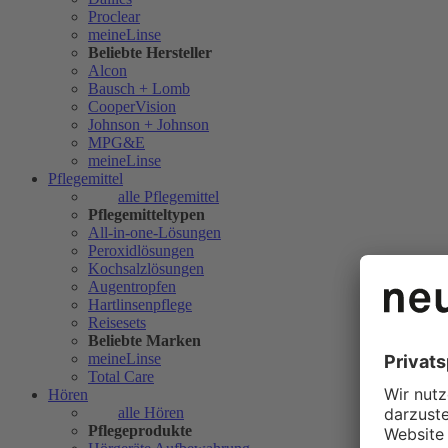
Proclear
meineLinse
Beliebte Hersteller
Alcon
Bausch + Lomb
CooperVision
Johnson + Johnson
MPG&E
meineLinse
Pflegemittel
alle Pflegemittel
Pflegemitteltypen
All-in-one-Lösungen
Peroxidlösungen
Kochsalzlösungen
Augentropfen
Hartlinsenpflege
Reisesets
Beliebte Marken
meineLinse
Total Care
Hören
alle Hören
Pflegeprodukte