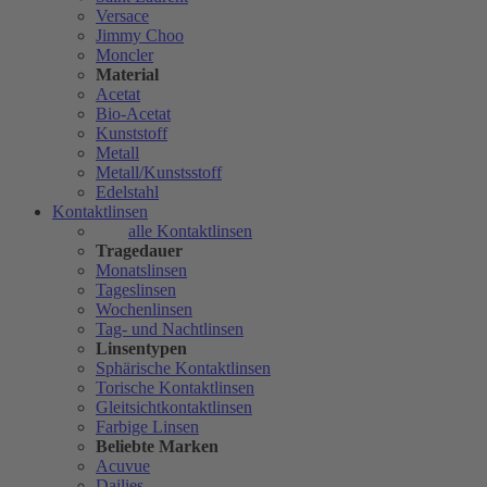
Versace
Jimmy Choo
Moncler
Material
Acetat
Bio-Acetat
Kunststoff
Metall
Metall/Kunstsstoff
Edelstahl
Kontaktlinsen
alle Kontaktlinsen
Tragedauer
Monatslinsen
Tageslinsen
Wochenlinsen
Tag- und Nachtlinsen
Linsentypen
Sphärische Kontaktlinsen
Torische Kontaktlinsen
Gleitsichtkontaktlinsen
Farbige Linsen
Beliebte Marken
Acuvue
Dailies