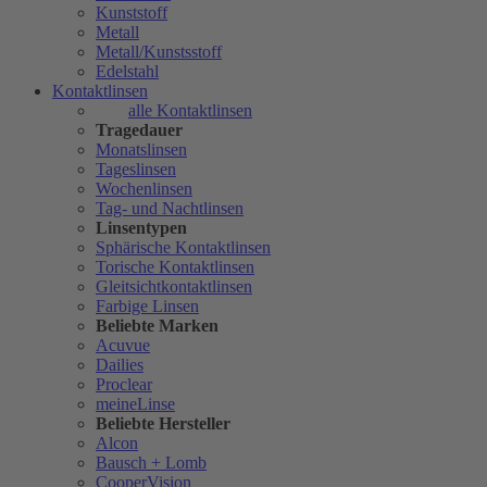
Kunststoff
Metall
Metall/Kunstsstoff
Edelstahl
Kontaktlinsen
alle Kontaktlinsen
Tragedauer
Monatslinsen
Tageslinsen
Wochenlinsen
Tag- und Nachtlinsen
Linsentypen
Sphärische Kontaktlinsen
Torische Kontaktlinsen
Gleitsichtkontaktlinsen
Farbige Linsen
Beliebte Marken
Acuvue
Dailies
Proclear
meineLinse
Beliebte Hersteller
Alcon
Bausch + Lomb
CooperVision