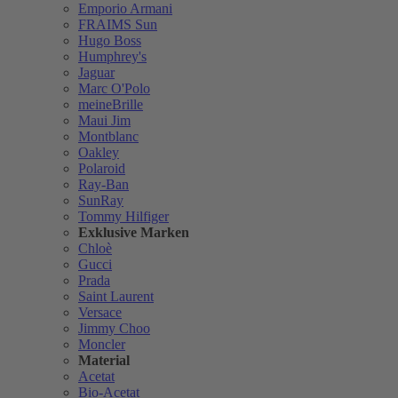
Emporio Armani
FRAIMS Sun
Hugo Boss
Humphrey's
Jaguar
Marc O'Polo
meineBrille
Maui Jim
Montblanc
Oakley
Polaroid
Ray-Ban
SunRay
Tommy Hilfiger
Exklusive Marken
Chloè
Gucci
Prada
Saint Laurent
Versace
Jimmy Choo
Moncler
Material
Acetat
Bio-Acetat