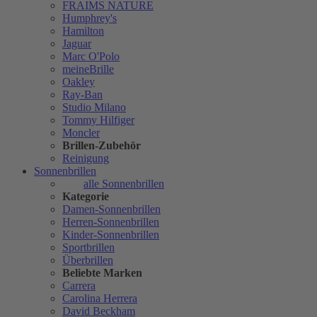
FRAIMS NATURE
Humphrey's
Hamilton
Jaguar
Marc O'Polo
meineBrille
Oakley
Ray-Ban
Studio Milano
Tommy Hilfiger
Moncler
Brillen-Zubehör
Reinigung
Sonnenbrillen
alle Sonnenbrillen
Kategorie
Damen-Sonnenbrillen
Herren-Sonnenbrillen
Kinder-Sonnenbrillen
Sportbrillen
Überbrillen
Beliebte Marken
Carrera
Carolina Herrera
David Beckham