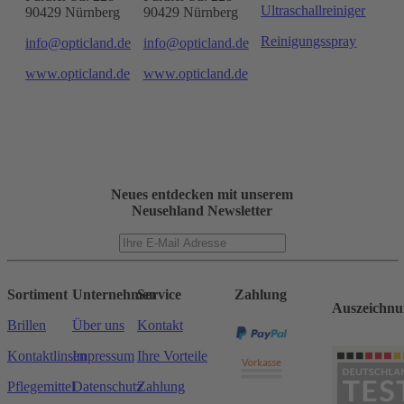
Ultraschallreiniger
90429 Nürnberg
90429 Nürnberg
Reinigungsspray
info@opticland.de
info@opticland.de
www.opticland.de
www.opticland.de
Neues entdecken mit unserem
Neusehland Newsletter
Sortiment
Unternehmen
Service
Zahlung
Auszeichnu
Brillen
Über uns
Kontakt
Kontaktlinsen
Impressum
Ihre Vorteile
Pflegemittel
Datenschutz
Zahlung