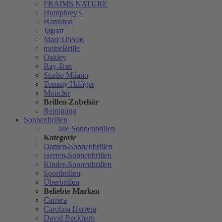
FRAIMS NATURE
Humphrey's
Hamilton
Jaguar
Marc O'Polo
meineBrille
Oakley
Ray-Ban
Studio Milano
Tommy Hilfiger
Moncler
Brillen-Zubehör
Reinigung
Sonnenbrillen
alle Sonnenbrillen
Kategorie
Damen-Sonnenbrillen
Herren-Sonnenbrillen
Kinder-Sonnenbrillen
Sportbrillen
Überbrillen
Beliebte Marken
Carrera
Carolina Herrera
David Beckham