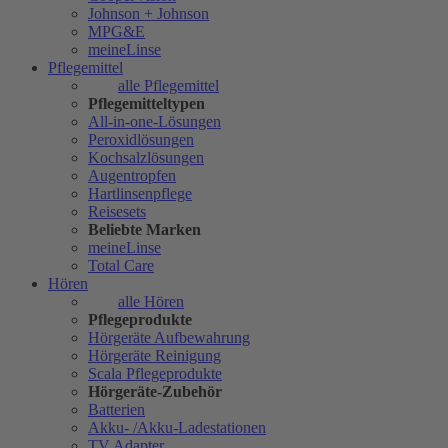
Johnson + Johnson
MPG&E
meineLinse
Pflegemittel
alle Pflegemittel
Pflegemitteltypen
All-in-one-Lösungen
Peroxidlösungen
Kochsalzlösungen
Augentropfen
Hartlinsenpflege
Reisesets
Beliebte Marken
meineLinse
Total Care
Hören
alle Hören
Pflegeprodukte
Hörgeräte Aufbewahrung
Hörgeräte Reinigung
Scala Pflegeprodukte
Hörgeräte-Zubehör
Batterien
Akku- /Akku-Ladestationen
TV Adapter