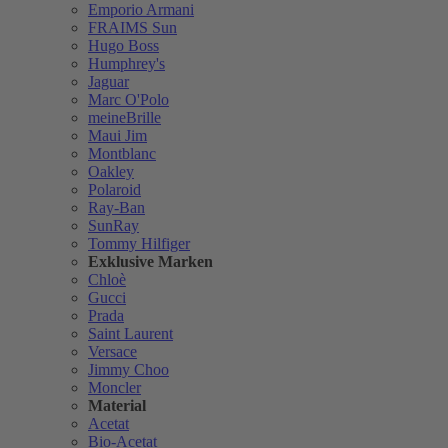
Emporio Armani
FRAIMS Sun
Hugo Boss
Humphrey's
Jaguar
Marc O'Polo
meineBrille
Maui Jim
Montblanc
Oakley
Polaroid
Ray-Ban
SunRay
Tommy Hilfiger
Exklusive Marken
Chloè
Gucci
Prada
Saint Laurent
Versace
Jimmy Choo
Moncler
Material
Acetat
Bio-Acetat