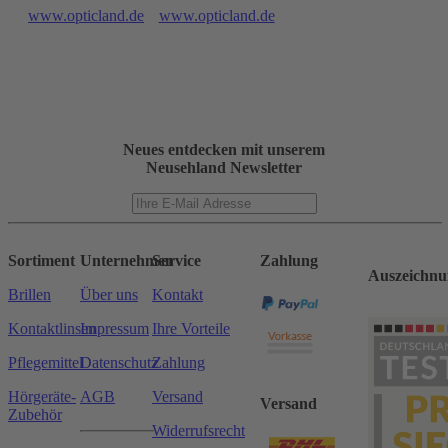
www.opticland.de
www.opticland.de
Neues entdecken mit unserem
Neusehland Newsletter
Sortiment
Unternehmen
Service
Zahlung
Auszeichnu
Brillen
Über uns
Kontakt
Kontaktlinsen
Impressum
Ihre Vorteile
Pflegemittel
Datenschutz
Zahlung
Hörgeräte-
AGB
Versand
Versand
Zubehör
Widerrufsrecht