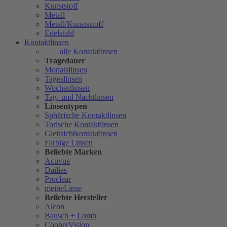
Kunststoff
Metall
Metall/Kunstsstoff
Edelstahl
Kontaktlinsen
alle Kontaktlinsen
Tragedauer
Monatslinsen
Tageslinsen
Wochenlinsen
Tag- und Nachtlinsen
Linsentypen
Sphärische Kontaktlinsen
Torische Kontaktlinsen
Gleitsichtkontaktlinsen
Farbige Linsen
Beliebte Marken
Acuvue
Dailies
Proclear
meineLinse
Beliebte Hersteller
Alcon
Bausch + Lomb
CooperVision