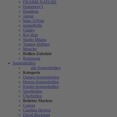
FRAIMS NATURE
Humphrey's
Hamilton
Jaguar
Marc O'Polo
meineBrille
Oakley
Ray-Ban
Studio Milano
Tommy Hilfiger
Moncler
Brillen-Zubehör
Reinigung
Sonnenbrillen
alle Sonnenbrillen
Kategorie
Damen-Sonnenbrillen
Herren-Sonnenbrillen
Kinder-Sonnenbrillen
Sportbrillen
Überbrillen
Beliebte Marken
Carrera
Carolina Herrera
David Beckham