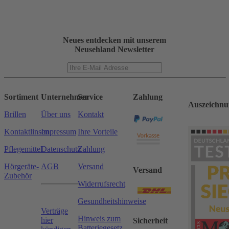
Neues entdecken mit unserem
Neusehland Newsletter
Sortiment
Unternehmen
Service
Zahlung
Auszeichnu
Brillen
Über uns
Kontakt
Kontaktlinsen
Impressum
Ihre Vorteile
Pflegemittel
Datenschutz
Zahlung
Hörgeräte-
AGB
Versand
Versand
Zubehör
Widerrufsrecht
Gesundheitshinweise
Verträge
Hinweis zum
hier
Sicherheit
Batteriegesetz