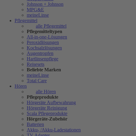
Johnson + Johnson
MPG&E
meineLinse
Pflegemittel
alle Pflegemittel
Pflegemitteltypen
All-in-one-Lösungen
Peroxidlösungen
Kochsalzlösungen
Augentropfen
Hartlinsenpflege
Reisesets
Beliebte Marken
meineLinse
Total Care
Hören
alle Hören
Pflegeprodukte
Hörgeräte Aufbewahrung
Hörgeräte Reinigung
Scala Pflegeprodukte
Hörgeräte-Zubehör
Batterien
Akku- /Akku-Ladestationen
TV Adapter