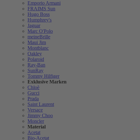
Emporio Armani
FRAIMS Sun
Hugo Boss
Humphrey's
Jaguar
Marc O'Polo
meineBrille
Maui Jim
Montblanc
Oakley
Polaroid
Ray-Ban
SunRay
Tommy Hilfiger
Exklusive Marken
Chloè
Gucci
Prada
Saint Laurent
Versace
Jimmy Choo
Moncler
Material
Acetat
Bio-Acetat