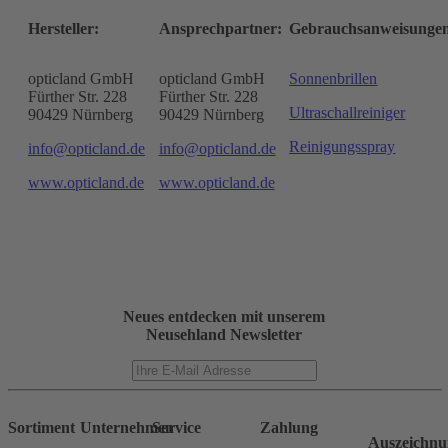
Hersteller:
Ansprechpartner:
Gebrauchsanweisunge
opticland GmbH
opticland GmbH
Sonnenbrillen
Fürther Str. 228
Fürther Str. 228
Ultraschallreiniger
90429 Nürnberg
90429 Nürnberg
Reinigungsspray
info@opticland.de
info@opticland.de
www.opticland.de
www.opticland.de
Neues entdecken mit unserem
Neusehland Newsletter
Sortiment
Unternehmen
Service
Zahlung
Auszeichnu