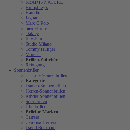
FRAIMS NATURE
Humphrey's
Hamilton
Jaguar
Marc O'Polo
meineBrille
Oakley
Ray-Ban
Studio Milano
Tommy Hilfiger
Moncler
Brillen-Zubehör
Reinigung
Sonnenbrillen
alle Sonnenbrillen
Kategorie
Damen-Sonnenbrillen
Herren-Sonnenbrillen
Kinder-Sonnenbrillen
Sportbrillen
Überbrillen
Beliebte Marken
Carrera
Carolina Herrera
David Beckham