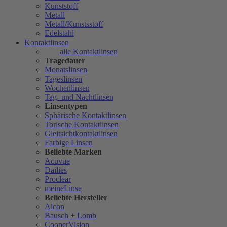
Kunststoff
Metall
Metall/Kunstsstoff
Edelstahl
Kontaktlinsen
alle Kontaktlinsen
Tragedauer
Monatslinsen
Tageslinsen
Wochenlinsen
Tag- und Nachtlinsen
Linsentypen
Sphärische Kontaktlinsen
Torische Kontaktlinsen
Gleitsichtkontaktlinsen
Farbige Linsen
Beliebte Marken
Acuvue
Dailies
Proclear
meineLinse
Beliebte Hersteller
Alcon
Bausch + Lomb
CooperVision