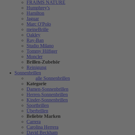
FRAIMS NATURE
Humphrey's
Hamilton
Jaguar
Marc O'Polo
meineBrille
Oakley
Ray-Ban
Studio Milano
Tommy Hilfiger
Moncler
Brillen-Zubehör
Reinigung
Sonnenbrillen
alle Sonnenbrillen
Kategorie
Damen-Sonnenbrillen
Herren-Sonnenbrillen
Kinder-Sonnenbrillen
Sportbrillen
Überbrillen
Beliebte Marken
Carrera
Carolina Herrera
David Beckham