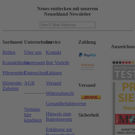
Neues entdecken mit unserem
Neusehland Newsletter
Sortiment
Unternehmen
Service
Zahlung
Auszeichnu
Brillen
Über uns
Kontakt
Kontaktlinsen
Impressum
Ihre Vorteile
Pflegemittel
Datenschutz
Zahlung
Hörgeräte-
AGB
Versand
Versand
Zubehör
Widerrufsrecht
Gesundheitshinweise
Verträge
Hinweis zum
hier
Sicherheit
Batteriegesetz
kündigen
Erklärung zur
Barrierefreiheit