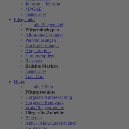
Johnson + Johnson
MPG&E
meineLinse
Pflegemittel
alle Pflegemittel
Pflegemitteltypen
All-in-one-Lösungen
Peroxidlösungen
Kochsalzlösungen
Augentropfen
Hartlinsenpflege
Reisesets
Beliebte Marken
meineLinse
Total Care
Hören
alle Hören
Pflegeprodukte
Hörgeräte Aufbewahrung
Hörgeräte Reinigung
Scala Pflegeprodukte
Hörgeräte-Zubehör
Batterien
Akku- /Akku-Ladestationen
TV Adapter