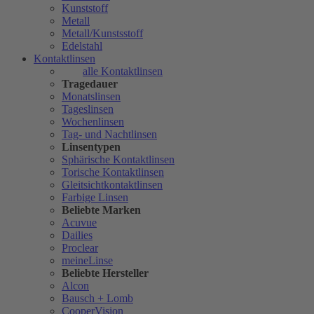
Kunststoff
Metall
Metall/Kunstsstoff
Edelstahl
Kontaktlinsen
alle Kontaktlinsen
Tragedauer
Monatslinsen
Tageslinsen
Wochenlinsen
Tag- und Nachtlinsen
Linsentypen
Sphärische Kontaktlinsen
Torische Kontaktlinsen
Gleitsichtkontaktlinsen
Farbige Linsen
Beliebte Marken
Acuvue
Dailies
Proclear
meineLinse
Beliebte Hersteller
Alcon
Bausch + Lomb
CooperVision