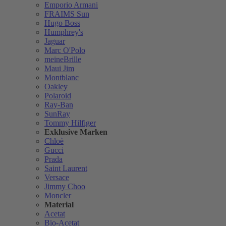
Emporio Armani
FRAIMS Sun
Hugo Boss
Humphrey's
Jaguar
Marc O'Polo
meineBrille
Maui Jim
Montblanc
Oakley
Polaroid
Ray-Ban
SunRay
Tommy Hilfiger
Exklusive Marken
Chloè
Gucci
Prada
Saint Laurent
Versace
Jimmy Choo
Moncler
Material
Acetat
Bio-Acetat