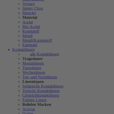
Versace
Jimmy Choo
Moncler
Material
Acetat
Bio-Acetat
Kunststoff
Metall
Metall/Kunstsstoff
Edelstahl
Kontaktlinsen
alle Kontaktlinsen
Tragedauer
Monatslinsen
Tageslinsen
Wochenlinsen
Tag- und Nachtlinsen
Linsentypen
Sphärische Kontaktlinsen
Torische Kontaktlinsen
Gleitsichtkontaktlinsen
Farbige Linsen
Beliebte Marken
Acuvue
Dailies