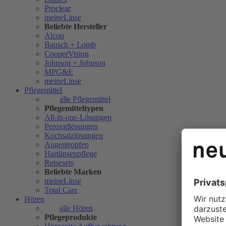
Proclear
meineLinse
Beliebte Hersteller
Alcon
Bausch + Lomb
CooperVision
Johnson + Johnson
MPG&E
meineLinse
Pflegemittel
alle Pflegemittel
Pflegemitteltypen
All-in-one-Lösungen
Peroxidlösungen
Kochsalzlösungen
Augentropfen
Hartlinsenpflege
Reisesets
Beliebte Marken
meineLinse
Total Care
Hören
alle Hören
Pflegeprodukte