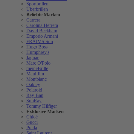
Sportbrillen
Überbrillen
Beliebte Marken
Carrera
Carolina Herrera
David Beckham
Emporio Armani
FRAIMS Sun
Hugo Boss
Humphrey's
Jaguar
Marc O'Polo
meineBrille
Maui Jim
Montblanc
Oakley
Polaroid
Ray-Ban
SunRay
Tommy Hilfiger
Exklusive Marken
Chloè
Gucci
Prada
Saint Laurent