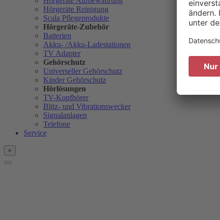
Hörgeräte Aufbewahrung
Hörgeräte Reinigung
Scala Pflegeprodukte
Hörgeräte-Zubehör
Batterien
Akku- /Akku-Ladestationen
TV Adapter
Gehörschutz
Universeller Gehörschutz
Kinder Gehörschutz
Hörlösungen
TV-Kopfhörer
Blitz- und Vibrationswecker
Signalanlagen
Telefone
Service
×