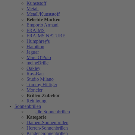
Kunststoff
Metall
Metall/Kunststoff
Beliebte Marken
Emporio Armani
FRAIMS
FRAIMS NATURE
Humphrey's
Hamilton
Jaguar
Marc O'Polo
meineBrille
Oakley
Ray-Ban
Studio Milano
Tommy Hilfiger
Moncler
Brillen-Zubehör
Reinigung
Sonnenbrillen
alle Sonnenbrillen
Kategorie
Damen-Sonnenbrillen
Herren-Sonnenbrillen
Kinder-Sonnenbrillen