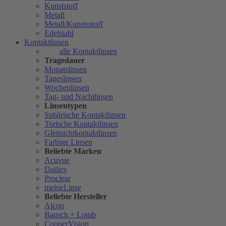
Kunststoff
Metall
Metall/Kunstsstoff
Edelstahl
Kontaktlinsen
alle Kontaktlinsen
Tragedauer
Monatslinsen
Tageslinsen
Wochenlinsen
Tag- und Nachtlinsen
Linsentypen
Sphärische Kontaktlinsen
Torische Kontaktlinsen
Gleitsichtkontaktlinsen
Farbige Linsen
Beliebte Marken
Acuvue
Dailies
Proclear
meineLinse
Beliebte Hersteller
Alcon
Bausch + Lomb
CooperVision