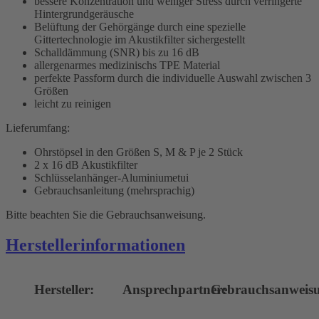
bessere Konzentration und weniger Stress durch verringerte
Hintergrundgeräusche
Belüftung der Gehörgänge durch eine spezielle
Gittertechnologie im Akustikfilter sichergestellt
Schalldämmung (SNR) bis zu 16 dB
allergenarmes medizinischs TPE Material
perfekte Passform durch die individuelle Auswahl zwischen 3
Größen
leicht zu reinigen
Lieferumfang:
Ohrstöpsel in den Größen S, M & P je 2 Stück
2 x 16 dB Akustikfilter
Schlüsselanhänger-Aluminiumetui
Gebrauchsanleitung (mehrsprachig)
Bitte beachten Sie die Gebrauchsanweisung.
Herstellerinformationen
Hersteller:
Ansprechpartner:
Gebrauchsanweis