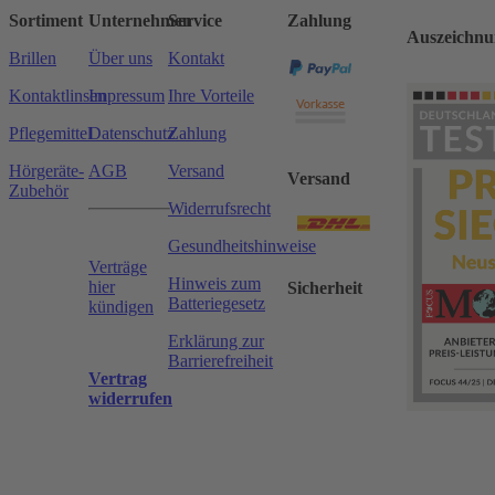
Sortiment
Unternehmen
Service
Zahlung
Auszeichnu
Brillen
Über uns
Kontakt
Kontaktlinsen
Impressum
Ihre Vorteile
Pflegemittel
Datenschutz
Zahlung
Hörgeräte-
AGB
Versand
Versand
Zubehör
Widerrufsrecht
Gesundheitshinweise
Verträge
Hinweis zum
hier
Sicherheit
Batteriegesetz
kündigen
Erklärung zur
Barrierefreiheit
Vertrag
widerrufen