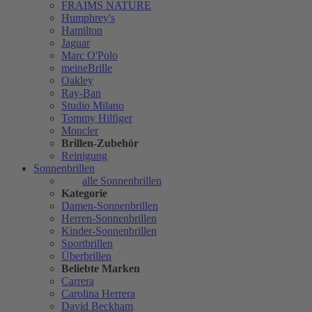
FRAIMS NATURE
Humphrey's
Hamilton
Jaguar
Marc O'Polo
meineBrille
Oakley
Ray-Ban
Studio Milano
Tommy Hilfiger
Moncler
Brillen-Zubehör
Reinigung
Sonnenbrillen
alle Sonnenbrillen
Kategorie
Damen-Sonnenbrillen
Herren-Sonnenbrillen
Kinder-Sonnenbrillen
Sportbrillen
Überbrillen
Beliebte Marken
Carrera
Carolina Herrera
David Beckham