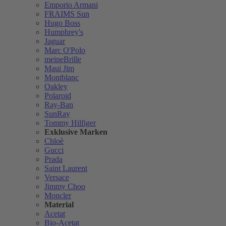
Emporio Armani
FRAIMS Sun
Hugo Boss
Humphrey's
Jaguar
Marc O'Polo
meineBrille
Maui Jim
Montblanc
Oakley
Polaroid
Ray-Ban
SunRay
Tommy Hilfiger
Exklusive Marken
Chloè
Gucci
Prada
Saint Laurent
Versace
Jimmy Choo
Moncler
Material
Acetat
Bio-Acetat