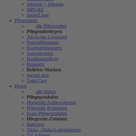
Johnson + Johnson
MPG&E
meineLinse
Pflegemittel
alle Pflegemittel
Pflegemitteltypen
All-in-one-Lösungen
Peroxidlösungen
Kochsalzlösungen
Augentropfen
Hartlinsenpflege
Reisesets
Beliebte Marken
meineLinse
Total Care
Hören
alle Hören
Pflegeprodukte
Hörgeräte Aufbewahrung
Hörgeräte Reinigung
Scala Pflegeprodukte
Hörgeräte-Zubehör
Batterien
Akku- /Akku-Ladestationen
TV Adapter